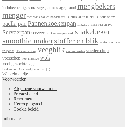
mengbekers
luchtbevochtigers
massage gun
massage pistool
menger
met gratis houten handstoffer
Oliefles
Olijfolie Fles
Olijfolie Spray
Pannenkoekenpan
paella pan
Pizzavormen
raspen
rvs
shakebeker
Serveerpan
serveer pan
serveerpan wok
smoothie maker
stoffer en blik
telefoon oplader
veegblik
voederschep
trilplaat
USB verlichting
verzendkosten
wok
voerschep
voet massage
Veel gezochte tags
koekenpan
(1)
smeedijzeren pan
(1)
Winkelmandje
Voorwaarden
Algemene voorwaarden
Privacybeleid
Retourneren
Herroepingsrecht
Cookie beleid
Informatie