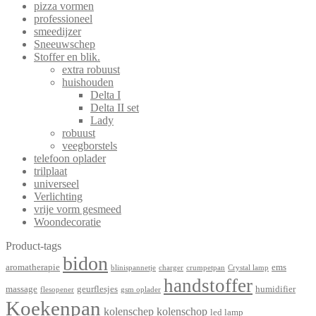
pizza vormen
professioneel
smeedijzer
Sneeuwschep
Stoffer en blik.
extra robuust
huishouden
Delta I
Delta II set
Lady
robuust
veegborstels
telefoon oplader
trilplaat
universeel
Verlichting
vrije vorm gesmeed
Woondecoratie
Product-tags
bidon
aromatherapie
ems
blinispannetje
charger
crumpetpan
Crystal lamp
handstoffer
massage
geurflesjes
humidifier
flesopener
gsm oplader
Koekenpan
kolenschep
kolenschop
led lamp