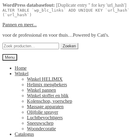
WordPress databasefout:
[Duplicate entry '' for key 'url_hash']
ALTER TABLE `wp_blc_links` ADD UNIQUE KEY `url_hash`
(`url_hash`)
Ga
Ga
Pannen en meer...
door
naar
voor de professional en voor thuis…Powered by Cati's.
naar
de
navigatie
inhoud
Zoeken
Zoeken
naar:
Menu
Home
Winkel
Winkel HELIMIX
Helimix mengbekers
Winkel pannen
Winkel stoffer en blik
Kolenschop, voerschep
Massage apparaten
Olijfolie sprayer
Luchtbevochtigers
Sneeuwschep
Woondecoratie
Catalogus