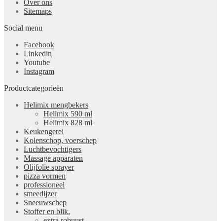
Over ons
Sitemaps
Social menu
Facebook
Linkedin
Youtube
Instagram
Productcategorieën
Helimix mengbekers
Helimix 590 ml
Helimix 828 ml
Keukengerei
Kolenschop, voerschep
Luchtbevochtigers
Massage apparaten
Olijfolie sprayer
pizza vormen
professioneel
smeedijzer
Sneeuwschep
Stoffer en blik.
extra robuust