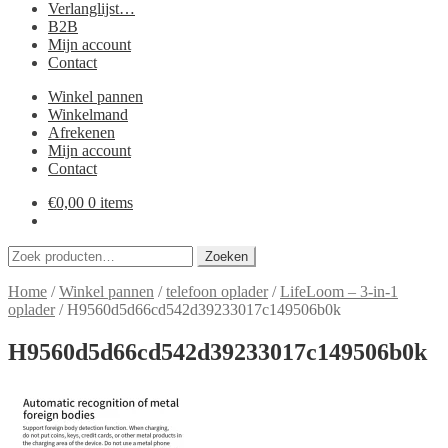
Verlanglijst…
B2B
Mijn account
Contact
Winkel pannen
Winkelmand
Afrekenen
Mijn account
Contact
€
0,00
0 items
Zoeken
Zoeken
naar:
Home
/
Winkel pannen
/
telefoon oplader
/
LifeLoom – 3-in-1
oplader
/
H9560d5d66cd542d39233017c149506b0k
H9560d5d66cd542d39233017c149506b0k