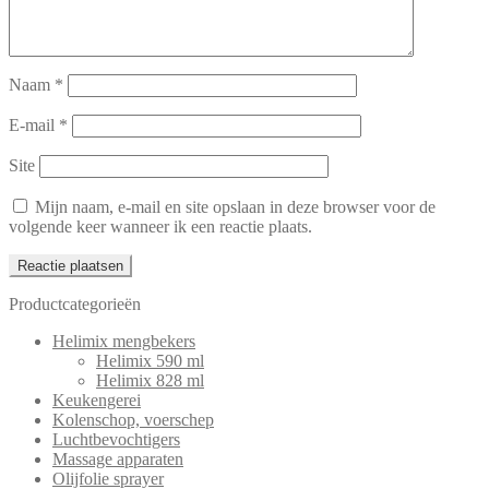
Naam
*
E-mail
*
Site
Mijn naam, e-mail en site opslaan in deze browser voor de
volgende keer wanneer ik een reactie plaats.
Productcategorieën
Helimix mengbekers
Helimix 590 ml
Helimix 828 ml
Keukengerei
Kolenschop, voerschep
Luchtbevochtigers
Massage apparaten
Olijfolie sprayer