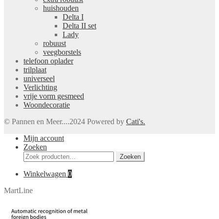
huishouden
Delta I
Delta II set
Lady
robuust
veegborstels
telefoon oplader
trilplaat
universeel
Verlichting
vrije vorm gesmeed
Woondecoratie
© Pannen en Meer....2024 Powered by
Cati's.
Mijn account
Zoeken
Zoeken
Zoeken
naar:
Winkelwagen
0
MartLine