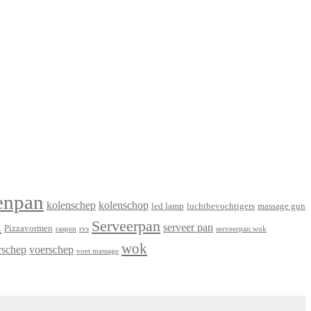
enpan
kolenschep
kolenschop
led lamp
luchtbevochtigers
massage gun
n
Serveerpan
serveer pan
Pizzavormen
raspen
rvs
serveerpan wok
wok
rschep
voerschep
voet massage