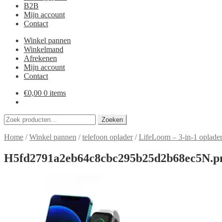
B2B
Mijn account
Contact
Winkel pannen
Winkelmand
Afrekenen
Mijn account
Contact
€
0,00
0 items
Zoeken
Zoeken
naar:
Home
/
Winkel pannen
/
telefoon oplader
/
LifeLoom – 3-in-1 oplade
H5fd2791a2eb64c8cbc295b25d2b68ec5N.pn