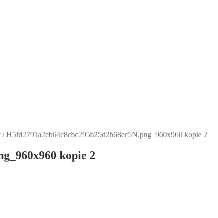
r
/
H5fd2791a2eb64c8cbc295b25d2b68ec5N.png_960x960 kopie 2
g_960x960 kopie 2