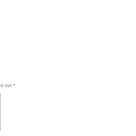
erd met
*