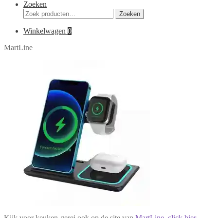
Zoeken
Zoeken
Zoeken
naar:
Winkelwagen
0
MartLine
Kijk voor keuken-gerei ook op de site van
MartLine
,
click hier.