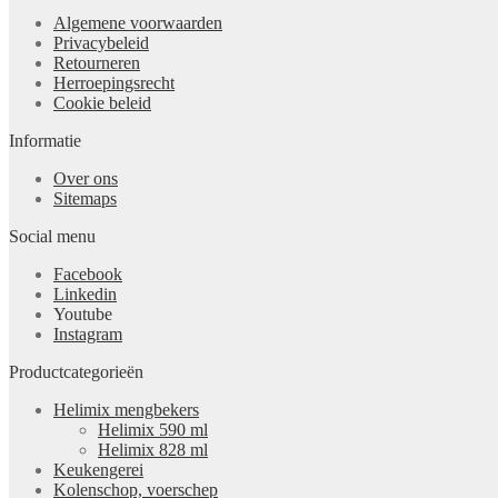
Algemene voorwaarden
Privacybeleid
Retourneren
Herroepingsrecht
Cookie beleid
Informatie
Over ons
Sitemaps
Social menu
Facebook
Linkedin
Youtube
Instagram
Productcategorieën
Helimix mengbekers
Helimix 590 ml
Helimix 828 ml
Keukengerei
Kolenschop, voerschep