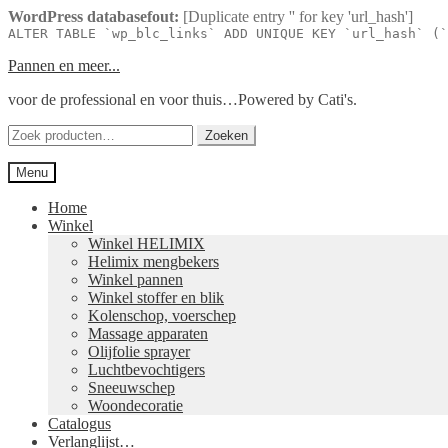
WordPress databasefout:
[Duplicate entry '' for key 'url_hash']
ALTER TABLE `wp_blc_links` ADD UNIQUE KEY `url_hash` (`
Ga
Ga
Pannen en meer...
door
naar
voor de professional en voor thuis…Powered by Cati's.
naar
de
navigatie
inhoud
Zoeken
Zoeken
naar:
Menu
Home
Winkel
Winkel HELIMIX
Helimix mengbekers
Winkel pannen
Winkel stoffer en blik
Kolenschop, voerschep
Massage apparaten
Olijfolie sprayer
Luchtbevochtigers
Sneeuwschep
Woondecoratie
Catalogus
Verlanglijst…