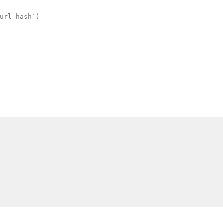
url_hash`)