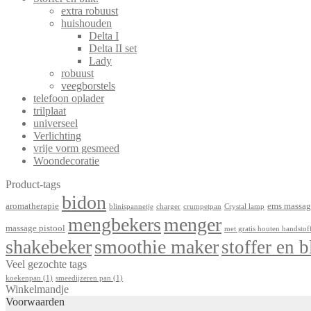
extra robuust
huishouden
Delta I
Delta II set
Lady
robuust
veegborstels
telefoon oplader
trilplaat
universeel
Verlichting
vrije vorm gesmeed
Woondecoratie
Product-tags
bidon
aromatherapie
ems massag
blinispannetje
charger
crumpetpan
Crystal lamp
mengbekers
menger
massage pistool
met gratis houten handstof
shakebeker
smoothie maker
stoffer en b
Veel gezochte tags
koekenpan
(1)
smeedijzeren pan
(1)
Winkelmandje
Voorwaarden