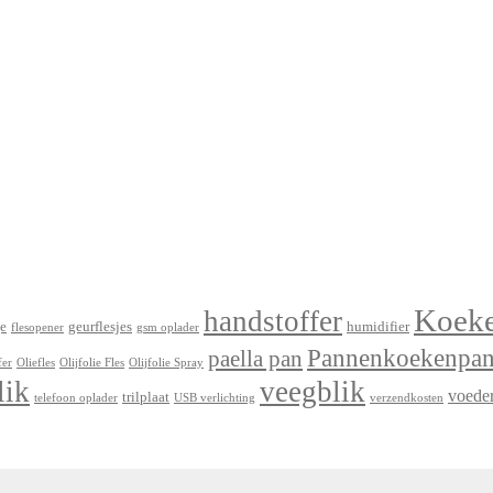
Koek
handstoffer
e
geurflesjes
humidifier
flesopener
gsm oplader
Pannenkoekenpa
paella pan
fer
Oliefles
Olijfolie Fles
Olijfolie Spray
lik
veegblik
voede
trilplaat
telefoon oplader
USB verlichting
verzendkosten