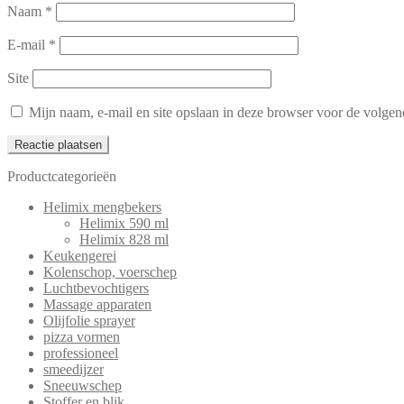
Naam
*
E-mail
*
Site
Mijn naam, e-mail en site opslaan in deze browser voor de volgend
Productcategorieën
Helimix mengbekers
Helimix 590 ml
Helimix 828 ml
Keukengerei
Kolenschop, voerschep
Luchtbevochtigers
Massage apparaten
Olijfolie sprayer
pizza vormen
professioneel
smeedijzer
Sneeuwschep
Stoffer en blik.