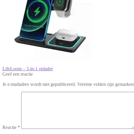
Bericht
Vorig
LifeLoom – 3-in-1 oplader
bericht:
Geef een reactie
navigatie
Je e-mailadres wordt niet gepubliceerd.
Vereiste velden zijn gemarke
Reactie
*