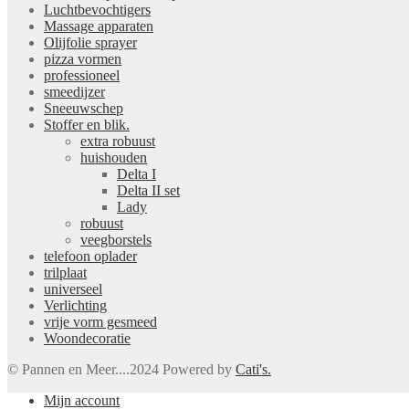
Luchtbevochtigers
Massage apparaten
Olijfolie sprayer
pizza vormen
professioneel
smeedijzer
Sneeuwschep
Stoffer en blik.
extra robuust
huishouden
Delta I
Delta II set
Lady
robuust
veegborstels
telefoon oplader
trilplaat
universeel
Verlichting
vrije vorm gesmeed
Woondecoratie
© Pannen en Meer....2024 Powered by
Cati's.
Mijn account