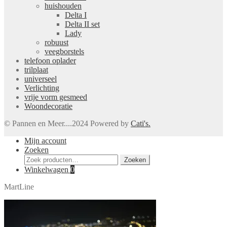
huishouden
Delta I
Delta II set
Lady
robuust
veegborstels
telefoon oplader
trilplaat
universeel
Verlichting
vrije vorm gesmeed
Woondecoratie
© Pannen en Meer....2024 Powered by
Cati's.
Mijn account
Zoeken
Zoeken
Zoeken
naar:
Winkelwagen
0
MartLine