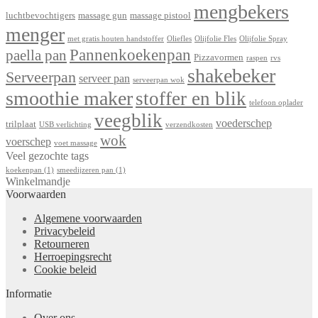
mengbekers
luchtbevochtigers
massage gun
massage pistool
menger
met gratis houten handstoffer
Oliefles
Olijfolie Fles
Olijfolie Spray
Pannenkoekenpan
paella pan
Pizzavormen
raspen
rvs
shakebeker
Serveerpan
serveer pan
serveerpan wok
smoothie maker
stoffer en blik
telefoon oplader
veegblik
voederschep
trilplaat
USB verlichting
verzendkosten
wok
voerschep
voet massage
Veel gezochte tags
koekenpan
(1)
smeedijzeren pan
(1)
Winkelmandje
Voorwaarden
Algemene voorwaarden
Privacybeleid
Retourneren
Herroepingsrecht
Cookie beleid
Informatie
Over ons