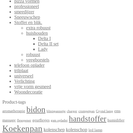
pizza vormen
professioneel
smeedijzer
Sneeuwschep
Stoffer en blik.
extra robuust
huishouden
Delta I
Delta II set
Lady
robuust
veegborstels
telefoon oplader
trilplaat
universeel
Verlichting
vrije vorm gesmeed
Woondecoratie
Product-tags
bidon
aromatherapie
ems
blinispannetje
charger
crumpetpan
Crystal lamp
handstoffer
massage
geurflesjes
humidifier
flesopener
gsm oplader
Koekenpan
kolenschep
kolenschop
led lamp