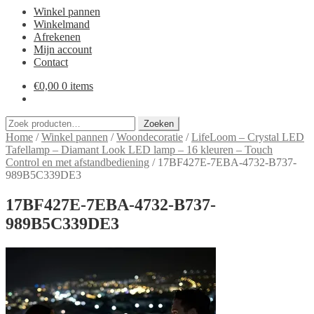
Winkel pannen
Winkelmand
Afrekenen
Mijn account
Contact
€
0,00
0 items
Zoeken
Zoeken
naar:
Home
/
Winkel pannen
/
Woondecoratie
/
LifeLoom – Crystal LED
Tafellamp – Diamant Look LED lamp – 16 kleuren – Touch
Control en met afstandbediening
/
17BF427E-7EBA-4732-B737-
989B5C339DE3
17BF427E-7EBA-4732-B737-
989B5C339DE3