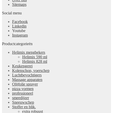
Sitemaps
Social menu
Facebook
Linkedin
Youtube
Instagram
Productcategorieën
Helimix mengbekers
Helimix 590 ml
Helimix 828 ml
Keukengerei
Kolenschop, voerschep
Luchtbevochtigers
Massage apparaten
Olijfolie sprayer
pizza vormen
professioneel
smeedijzer
Sneeuwschep
Stoffer en blik.
extra robuust