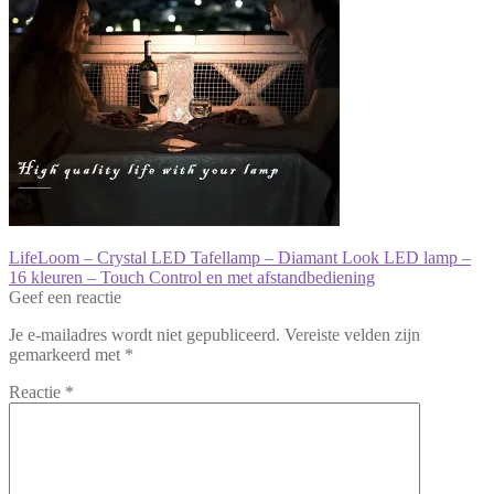
Bericht
Vorig
LifeLoom – Crystal LED Tafellamp – Diamant Look LED lamp –
bericht:
16 kleuren – Touch Control en met afstandbediening
navigatie
Geef een reactie
Je e-mailadres wordt niet gepubliceerd.
Vereiste velden zijn
gemarkeerd met
*
Reactie
*