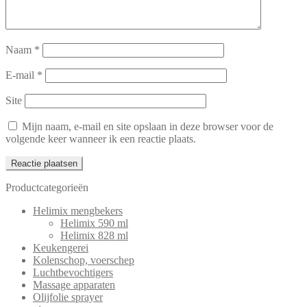
Naam
*
E-mail
*
Site
Mijn naam, e-mail en site opslaan in deze browser voor de
volgende keer wanneer ik een reactie plaats.
Productcategorieën
Helimix mengbekers
Helimix 590 ml
Helimix 828 ml
Keukengerei
Kolenschop, voerschep
Luchtbevochtigers
Massage apparaten
Olijfolie sprayer