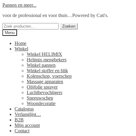
Ga
Ga
Pannen en meer...
door
naar
voor de professional en voor thuis…Powered by Cati's.
naar
de
navigatie
inhoud
Zoeken
Zoeken
naar:
Menu
Home
Winkel
Winkel HELIMIX
Helimix mengbekers
Winkel pannen
Winkel stoffer en blik
Kolenschop, voerschep
Massage apparaten
Olijfolie sprayer
Luchtbevochtigers
Sneeuwschep
Woondecoratie
Catalogus
Verlanglijst…
B2B
Mijn account
Contact