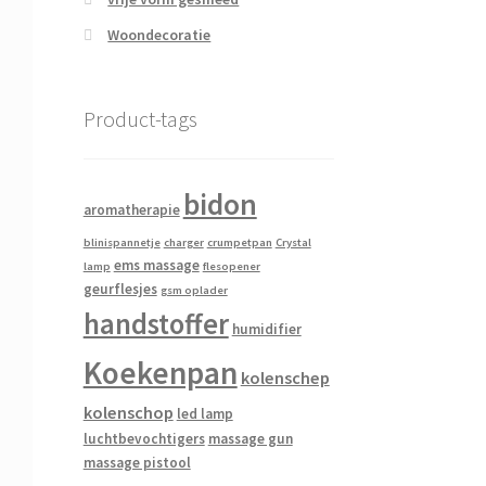
Woondecoratie
Product-tags
bidon
aromatherapie
blinispannetje
charger
crumpetpan
Crystal
ems massage
lamp
flesopener
geurflesjes
gsm oplader
handstoffer
humidifier
Koekenpan
kolenschep
kolenschop
led lamp
luchtbevochtigers
massage gun
massage pistool