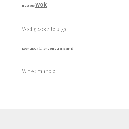
wok
massage
Veel gezochte tags
koekenpan
(1)
smeedijzeren pan
(1)
Winkelmandje