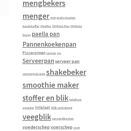
mengbekers
menger
met gratis houten
handstoffer
Oliefles
Olijfolie Fles
Olijfolie
paella pan
Spray
Pannenkoekenpan
Pizzavormen
raspen
rvs
Serveerpan
serveer pan
shakebeker
serveerpan wok
smoothie maker
stoffer en blik
telefoon
trilplaat
oplader
USB verlichting
veegblik
verzendkosten
voederschep
voerschep
voet