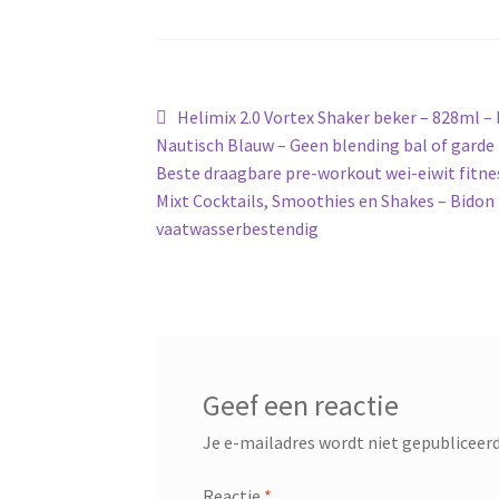
Bericht
Vorig
Helimix 2.0 Vortex Shaker beker – 828ml – 
bericht:
Nautisch Blauw – Geen blending bal of garde
navigatie
Beste draagbare pre-workout wei-eiwit fitne
Mixt Cocktails, Smoothies en Shakes – Bidon 
vaatwasserbestendig
Geef een reactie
Je e-mailadres wordt niet gepubliceerd
Reactie
*