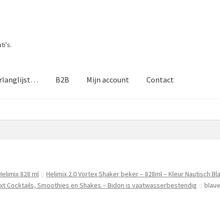
i's.
rlanglijst…
B2B
Mijn account
Contact
Helimix 828 ml
Helimix 2.0 Vortex Shaker beker – 828ml – Kleur Nautisch B
ixt Cocktails, Smoothies en Shakes – Bidon is vaatwasserbestendig
blau