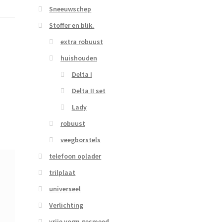
Sneeuwschep
Stoffer en blik.
extra robuust
huishouden
Delta I
Delta II set
Lady
robuust
veegborstels
telefoon oplader
trilplaat
universeel
Verlichting
vrije vorm gesmeed