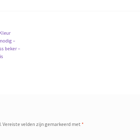
Kleur
 nodig –
ss beker –
is
.
Vereiste velden zijn gemarkeerd met
*