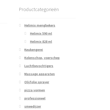
Productcategorieën
Helimix mengbekers
Helimix 590 ml
Helimix 828 ml
Keukengerei
Kolenschop, voerschep
Luchtbevochtigers
Massage apparaten
Olijfolie sprayer
pizza vormen
professioneel
smeedijzer