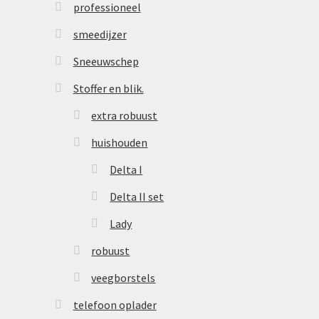
professioneel
smeedijzer
Sneeuwschep
Stoffer en blik.
extra robuust
huishouden
Delta I
Delta II set
Lady
robuust
veegborstels
telefoon oplader