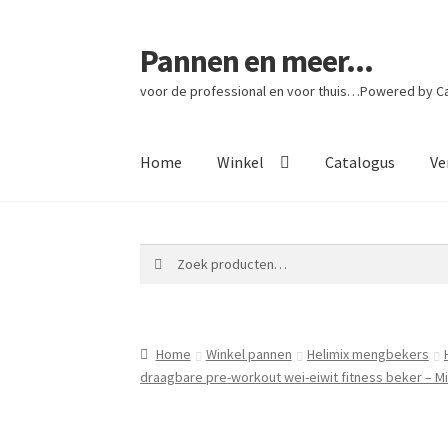
Pannen en meer...
Ga
Ga
door
naar
voor de professional en voor thuis…Powered by Cat
naar
de
navigatie
inhoud
Home
Winkel
Catalogus
Ve
Zoeken
Zoeken
naar:
Home
Winkel pannen
Helimix mengbekers
draagbare pre-workout wei-eiwit fitness beker – M