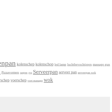
enpan
kolenschep
kolenschop
led lamp
luchtbevochtigers
massage gun
n
Serveerpan
serveer pan
Pizzavormen
raspen
rvs
serveerpan wok
wok
rschep
voerschep
voet massage