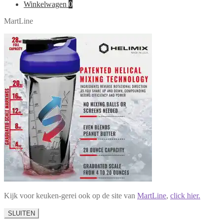
naar:
Winkelwagen
0
MartLine
Kijk voor keuken-gerei ook op de site van
MartLine
,
click hier.
SLUITEN