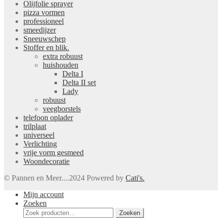
Olijfolie sprayer
pizza vormen
professioneel
smeedijzer
Sneeuwschep
Stoffer en blik.
extra robuust
huishouden
Delta I
Delta II set
Lady
robuust
veegborstels
telefoon oplader
trilplaat
universeel
Verlichting
vrije vorm gesmeed
Woondecoratie
© Pannen en Meer....2024 Powered by
Cati's.
Mijn account
Zoeken
Zoeken
Zoeken