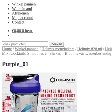
Winkel pannen
Winkelmand
Afrekenen
Mijn account
Contact
€
0,00
0 items
Zoeken
Zoeken
naar:
Home
/
Winkel pannen
/
Helimix mengbekers
/
Helimix 828 ml
/
Heli
Mixt Cocktails, Smoothies en Shakes – Bidon is vaatwasserbestendig
Purple_01