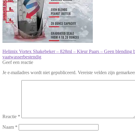
Bericht
Vorig
Helimix Vortex Shakebeker – 828ml – Kleur Paars – Geen blending bal
bericht:
vaatwasserbestendig
navigatie
Geef een reactie
Je e-mailadres wordt niet gepubliceerd.
Vereiste velden zijn gemarke
Reactie
*
Naam
*