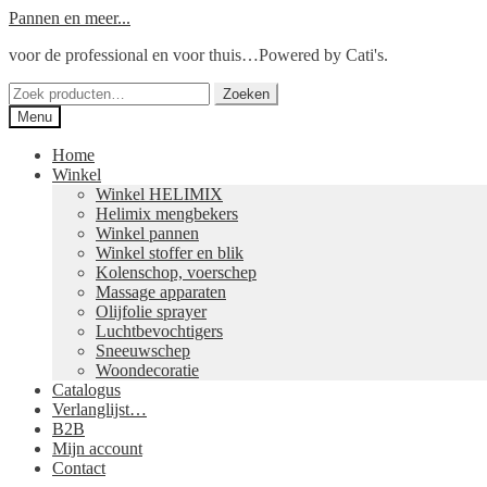
Ga
Ga
Pannen en meer...
door
naar
voor de professional en voor thuis…Powered by Cati's.
naar
de
navigatie
inhoud
Zoeken
Zoeken
naar:
Menu
Home
Winkel
Winkel HELIMIX
Helimix mengbekers
Winkel pannen
Winkel stoffer en blik
Kolenschop, voerschep
Massage apparaten
Olijfolie sprayer
Luchtbevochtigers
Sneeuwschep
Woondecoratie
Catalogus
Verlanglijst…
B2B
Mijn account
Contact