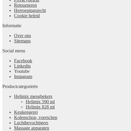
Retourneren
Herroepingsrecht
Cookie beleid
Informatie
Over ons
Sitemaps
Social menu
Facebook
Linkedin
Youtube
Instagram
Productcategorieën
Helimix mengbekers
Helimix 590 ml
Helimix 828 ml
Keukengerei
Kolenschop, voerschep
Luchtbevochtigers
Massage apparaten