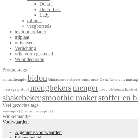
Delta I
Delta II set
Lady
robuust
veegborstels
telefoon oplader
trilplaat
universeel
Verlichting
vrije vorm gesmeed
Woondecoratie
Product-tags
bidon
aromatherapie
ems massag
blinispannetje
charger
crumpetpan
Crystal lamp
mengbekers
menger
massage pistool
met gratis houten handstof
shakebeker
smoothie maker
stoffer en b
Veel gezochte tags
koekenpan
(1)
smeedijzeren pan
(1)
Winkelmandje
Voorwaarden
Algemene voorwaarden
Privacybeleid