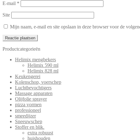
E-mail
*
Site
Mijn naam, e-mail en site opslaan in deze browser voor de volgend
Productcategorieën
Helimix mengbekers
Helimix 590 ml
Helimix 828 ml
Keukengerei
Kolenschop, voerschep
Luchtbevochtigers
Massage apparaten
Olijfolie sprayer
pizza vormen
professioneel
smeedijzer
Sneeuwschep
Stoffer en blik.
extra robuust
huishouden