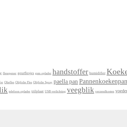
Koek
handstoffer
e
geurflesjes
humidifier
flesopener
gsm oplader
Pannenkoekenpa
paella pan
fer
Oliefles
Olijfolie Fles
Olijfolie Spray
lik
veegblik
voede
trilplaat
telefoon oplader
USB verlichting
verzendkosten