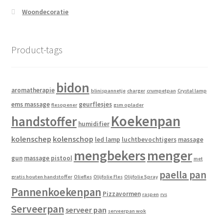
Woondecoratie
Product-tags
bidon
aromatherapie
blinispannetje
charger
crumpetpan
Crystal lamp
ems massage
geurflesjes
flesopener
gsm oplader
Koekenpan
handstoffer
humidifier
kolenschep
kolenschop
led lamp
luchtbevochtigers
massage
mengbekers
menger
gun
massage pistool
met
paella pan
gratis houten handstoffer
Oliefles
Olijfolie Fles
Olijfolie Spray
Pannenkoekenpan
Pizzavormen
raspen
rvs
Serveerpan
serveer pan
serveerpan wok