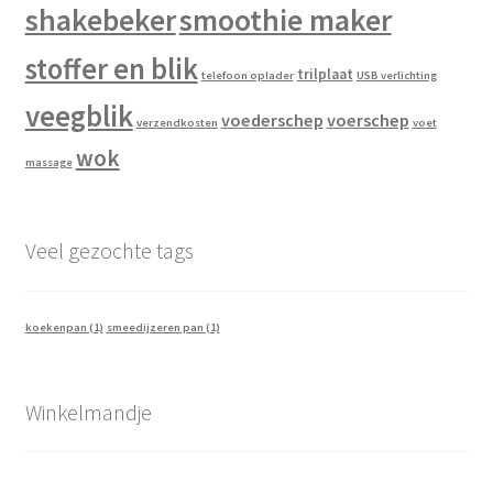
shakebeker
smoothie maker
stoffer en blik
trilplaat
telefoon oplader
USB verlichting
veegblik
voederschep
voerschep
verzendkosten
voet
wok
massage
Veel gezochte tags
koekenpan
(1)
smeedijzeren pan
(1)
Winkelmandje