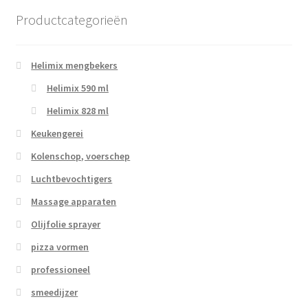
Productcategorieën
Helimix mengbekers
Helimix 590 ml
Helimix 828 ml
Keukengerei
Kolenschop, voerschep
Luchtbevochtigers
Massage apparaten
Olijfolie sprayer
pizza vormen
professioneel
smeedijzer