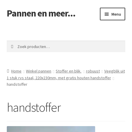
Pannen en meer...
Ga
Ga
Menu
door
naar
naar
de
Winkel pannen
navigatie
inhoud
Winkelmand
Zoeken
Zoeken
naar:
Afrekenen
Home
Winkel pannen
Stoffer en blik.
robuust
Veegblik uit
Mijn account
1 stuk rvs staal, 220x230mm, met gratis houten handstoffer
handstoffer
Contact
handstoffer