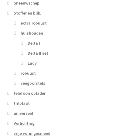
Sneeuwschep
Stoffer en blik.
extra robuust
huishouden
Delta I
Delta II set
Lady
robuust
veegborstels
telefoon oplader
trilplaat
universeel
Verlichting
vrije vorm gesmeed