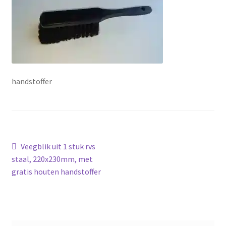
handstoffer
Bericht
Vorig
Veegblik uit 1 stuk rvs
bericht:
staal, 220x230mm, met
navigatie
gratis houten handstoffer