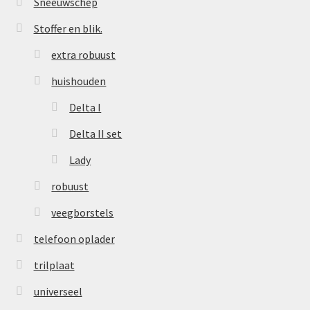
Sneeuwschep
Stoffer en blik.
extra robuust
huishouden
Delta I
Delta II set
Lady
robuust
veegborstels
telefoon oplader
trilplaat
universeel