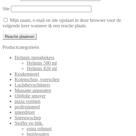
Site
Mijn naam, e-mail en site opslaan in deze browser voor de
volgende keer wanneer ik een reactie plaats.
Productcategorieën
Helimix mengbekers
Helimix 590 ml
Helimix 828 ml
Keukengerei
Kolenschop, voerschep
Luchtbevochtigers
Massage apparaten
Olijfolie sprayer
pizza vormen
professioneel
smeedijzer
Sneeuwschep
Stoffer en blik.
extra robuust
huishouden