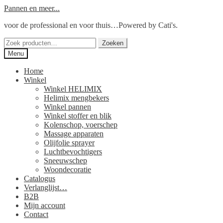
Ga
Ga
Pannen en meer...
door
naar
voor de professional en voor thuis…Powered by Cati's.
naar
de
navigatie
inhoud
Zoeken
Zoeken
naar:
Menu
Home
Winkel
Winkel HELIMIX
Helimix mengbekers
Winkel pannen
Winkel stoffer en blik
Kolenschop, voerschep
Massage apparaten
Olijfolie sprayer
Luchtbevochtigers
Sneeuwschep
Woondecoratie
Catalogus
Verlanglijst…
B2B
Mijn account
Contact