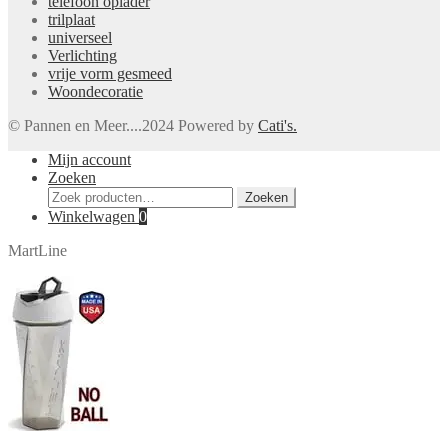
telefoon oplader
trilplaat
universeel
Verlichting
vrije vorm gesmeed
Woondecoratie
© Pannen en Meer....2024 Powered by
Cati's.
Mijn account
Zoeken
Zoeken
Zoeken
naar:
Winkelwagen
0
MartLine