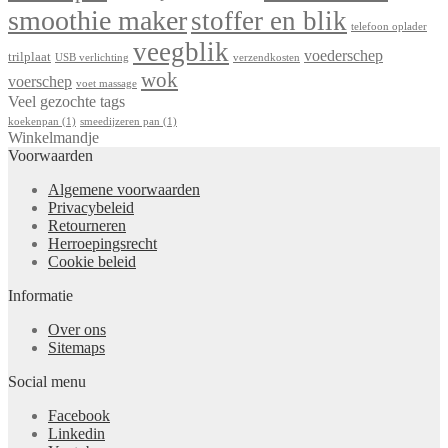
smoothie maker
stoffer en blik
telefoon oplader
veegblik
voederschep
trilplaat
USB verlichting
verzendkosten
wok
voerschep
voet massage
Veel gezochte tags
koekenpan
(1)
smeedijzeren pan
(1)
Winkelmandje
Voorwaarden
Algemene voorwaarden
Privacybeleid
Retourneren
Herroepingsrecht
Cookie beleid
Informatie
Over ons
Sitemaps
Social menu
Facebook
Linkedin