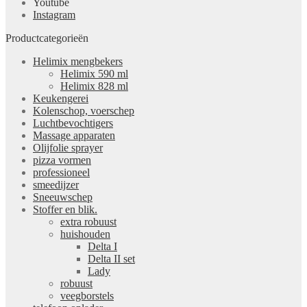
Youtube
Instagram
Productcategorieën
Helimix mengbekers
Helimix 590 ml
Helimix 828 ml
Keukengerei
Kolenschop, voerschep
Luchtbevochtigers
Massage apparaten
Olijfolie sprayer
pizza vormen
professioneel
smeedijzer
Sneeuwschep
Stoffer en blik.
extra robuust
huishouden
Delta I
Delta II set
Lady
robuust
veegborstels