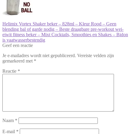
Bericht
Vorig
Helimix Vortex Shaker beker – 828ml – Kleur Rood – Geen
bericht:
blending bal of garde nodig – Beste draagbare pre-workout wei-
navigatie
eiwit fitness beker – Mixt Cocktails, Smoothies en Shakes – Bidon
is vaatwasserbestendig
Geef een reactie
Je e-mailadres wordt niet gepubliceerd.
Vereiste velden zijn
gemarkeerd met
*
Reactie
*
Naam
*
E-mail
*