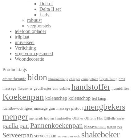
Delta I
Delta II set
Lady
robuust
veegborstels
telefoon oplader
trilplaat
universeel
Verlichting
vrije vorm gesmeed
Woondecoratie
Product-tags
bidon
aromatherapie
ems
blinispannetje
charger
crumpetpan
Crystal lamp
handstoffer
massage
geurflesjes
humidifier
flesopener
gsm oplader
Koekenpan
kolenschep
kolenschop
led lamp
mengbekers
luchtbevochtigers
massage gun
massage pistool
menger
met gratis houten handstoffer
Oliefles
Olijfolie Fles
Olijfolie Spray
Pannenkoekenpan
paella pan
Pizzavormen
raspen
rvs
shakebeker
Serveerpan
serveer pan
serveerpan wok