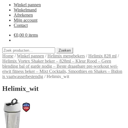
Winkel pannen
Winkelmand
Afrekenen
Mijn account
Contact
€
0,00
0 items
Zoeken
Zoeken
naar:
Home
/
Winkel pannen
/
Helimix mengbekers
/
Helimix 828 ml
/
Helimix Vortex Shaker beker – 828ml – Kleur Rood – Geen
blending bal of garde nodig – Beste draagbare pre-workout wei-
eiwit fitness beker – Mixt Cocktails, Smoothies en Shakes – Bidon
is vaatwasserbestendig
/
Helimix_wit
Helimix_wit