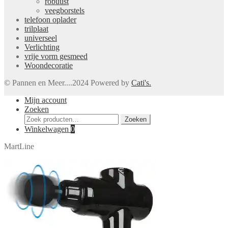
robuust
veegborstels
telefoon oplader
trilplaat
universeel
Verlichting
vrije vorm gesmeed
Woondecoratie
© Pannen en Meer....2024 Powered by
Cati's.
Mijn account
Zoeken
Zoeken
Zoeken
naar:
Winkelwagen
0
MartLine