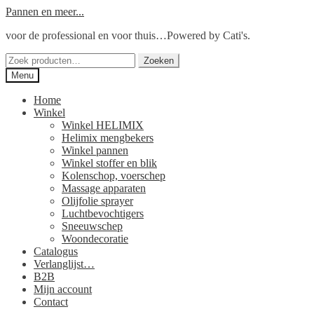
Ga
Ga
Pannen en meer...
door
naar
voor de professional en voor thuis…Powered by Cati's.
naar
de
navigatie
inhoud
Zoeken
Zoeken
naar:
Menu
Home
Winkel
Winkel HELIMIX
Helimix mengbekers
Winkel pannen
Winkel stoffer en blik
Kolenschop, voerschep
Massage apparaten
Olijfolie sprayer
Luchtbevochtigers
Sneeuwschep
Woondecoratie
Catalogus
Verlanglijst…
B2B
Mijn account
Contact