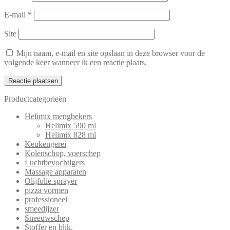
E-mail
*
Site
Mijn naam, e-mail en site opslaan in deze browser voor de
volgende keer wanneer ik een reactie plaats.
Productcategorieën
Helimix mengbekers
Helimix 590 ml
Helimix 828 ml
Keukengerei
Kolenschop, voerschep
Luchtbevochtigers
Massage apparaten
Olijfolie sprayer
pizza vormen
professioneel
smeedijzer
Sneeuwschep
Stoffer en blik.