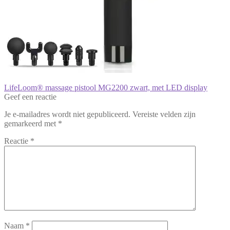
Bericht
Vorig
LifeLoom® massage pistool MG2200 zwart, met LED display
bericht:
Geef een reactie
navigatie
Je e-mailadres wordt niet gepubliceerd.
Vereiste velden zijn
gemarkeerd met
*
Reactie
*
Naam
*