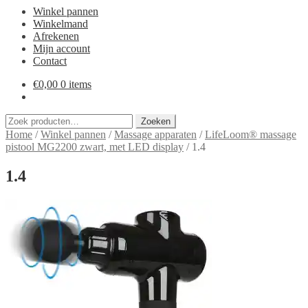
Winkel pannen
Winkelmand
Afrekenen
Mijn account
Contact
€
0,00
0 items
Zoeken
Zoeken
naar:
Home
/
Winkel pannen
/
Massage apparaten
/
LifeLoom® massage
pistool MG2200 zwart, met LED display
/
1.4
1.4