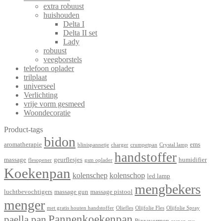
extra robuust
huishouden
Delta I
Delta II set
Lady
robuust
veegborstels
telefoon oplader
trilplaat
universeel
Verlichting
vrije vorm gesmeed
Woondecoratie
Product-tags
bidon
aromatherapie
ems
blinispannetje
charger
crumpetpan
Crystal lamp
handstoffer
massage
geurflesjes
humidifier
flesopener
gsm oplader
Koekenpan
kolenschep
kolenschop
led lamp
mengbekers
luchtbevochtigers
massage gun
massage pistool
menger
met gratis houten handstoffer
Oliefles
Olijfolie Fles
Olijfolie Spray
Pannenkoekenpan
paella pan
Pizzavormen