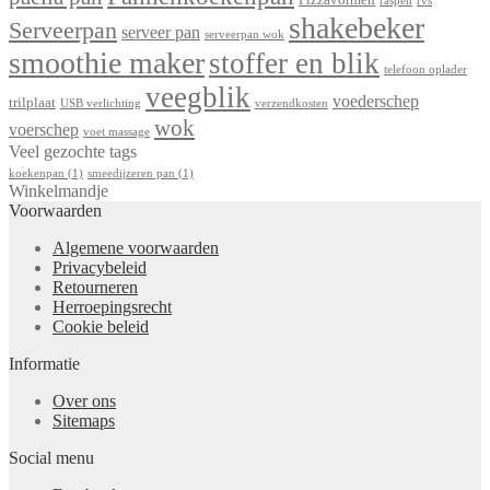
raspen
rvs
shakebeker
Serveerpan
serveer pan
serveerpan wok
smoothie maker
stoffer en blik
telefoon oplader
veegblik
voederschep
trilplaat
USB verlichting
verzendkosten
wok
voerschep
voet massage
Veel gezochte tags
koekenpan
(1)
smeedijzeren pan
(1)
Winkelmandje
Voorwaarden
Algemene voorwaarden
Privacybeleid
Retourneren
Herroepingsrecht
Cookie beleid
Informatie
Over ons
Sitemaps
Social menu