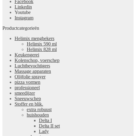
Facebook
Linkedin
Youtube
Instagram
Productcategorieën
Helimix mengbekers
Helimix 590 ml
Helimix 828 ml
Keukengerei
Kolenschop, voerschep
Luchtbevochtigers
Massage apparaten
Olijfolie sprayer
pizza vormen
professioneel
smeedijzer
Sneeuwschep
Stoffer en blik.
extra robuust
huishouden
Delta I
Delta II set
Lady