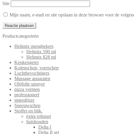
Site
Mijn naam, e-mail en site opslaan in deze browser voor de volgend
Productcategorieën
Helimix mengbekers
Helimix 590 ml
Helimix 828 ml
Keukengerei
Kolenschop, voerschep
Luchtbevochtigers
Massage apparaten
Olijfolie sprayer
pizza vormen
professioneel
smeedijzer
Sneeuwschep
Stoffer en blik.
extra robuust
huishouden
Delta I
Delta II set