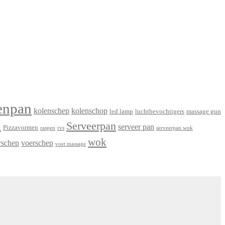
enpan
kolenschep
kolenschop
led lamp
luchtbevochtigers
massage gun
n
Serveerpan
serveer pan
Pizzavormen
raspen
rvs
serveerpan wok
wok
rschep
voerschep
voet massage