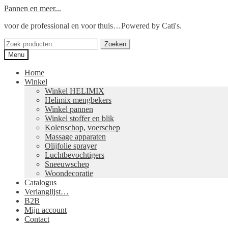
Ga
Ga
Pannen en meer...
door
naar
voor de professional en voor thuis…Powered by Cati's.
naar
de
navigatie
inhoud
Zoeken
Zoeken
naar:
Menu
Home
Winkel
Winkel HELIMIX
Helimix mengbekers
Winkel pannen
Winkel stoffer en blik
Kolenschop, voerschep
Massage apparaten
Olijfolie sprayer
Luchtbevochtigers
Sneeuwschep
Woondecoratie
Catalogus
Verlanglijst…
B2B
Mijn account
Contact