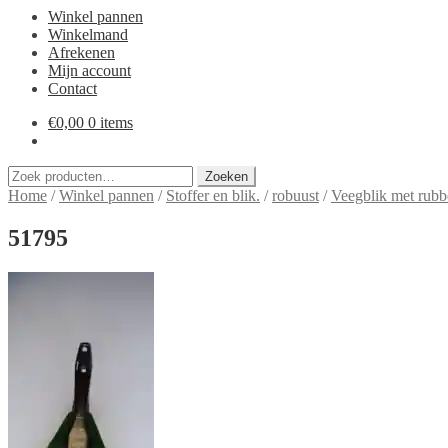
Winkel pannen
Winkelmand
Afrekenen
Mijn account
Contact
€
0,00
0 items
Zoeken
Zoeken
naar:
Home
/
Winkel pannen
/
Stoffer en blik.
/
robuust
/
Veegblik met rubbe
51795