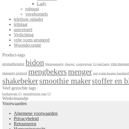
Lady
robuust
veegborstels
telefoon oplader
trilplaat
universeel
Verlichting
vrije vorm gesmeed
Woondecoratie
Product-tags
bidon
aromatherapie
ems massag
blinispannetje
charger
crumpetpan
Crystal lamp
mengbekers
menger
massage pistool
met gratis houten handstof
shakebeker
smoothie maker
stoffer en b
Veel gezochte tags
koekenpan
(1)
smeedijzeren pan
(1)
Winkelmandje
Voorwaarden
Algemene voorwaarden
Privacybeleid
Retourneren
Herroepingsrecht