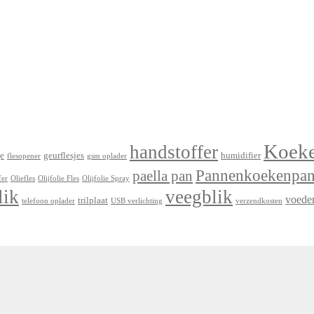
Koek
handstoffer
e
geurflesjes
humidifier
flesopener
gsm oplader
Pannenkoekenpa
paella pan
fer
Oliefles
Olijfolie Fles
Olijfolie Spray
lik
veegblik
voede
trilplaat
telefoon oplader
USB verlichting
verzendkosten