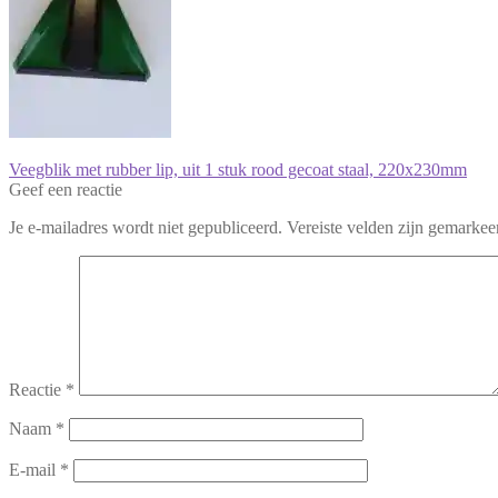
Bericht
Vorig
Veegblik met rubber lip, uit 1 stuk rood gecoat staal, 220x230mm
bericht:
Geef een reactie
navigatie
Je e-mailadres wordt niet gepubliceerd.
Vereiste velden zijn gemarke
Reactie
*
Naam
*
E-mail
*