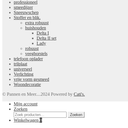
professioneel
smeedijzer
Sneeuwschep
Stoffer en blik.
extra robuust
huishouden
Delta I
Delta II set
Lady
robuust
veegborstels
telefoon oplader
trilplaat
universeel
Verlichting
vrije vorm gesmeed
Woondecoratie
© Pannen en Meer....2024 Powered by
Cati's.
Mijn account
Zoeken
Zoeken
Zoeken
naar:
Winkelwagen
0