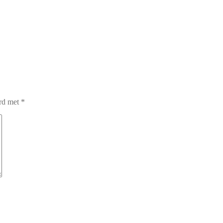
erd met
*