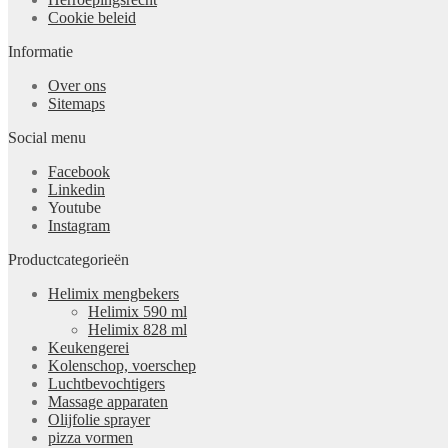
Cookie beleid
Informatie
Over ons
Sitemaps
Social menu
Facebook
Linkedin
Youtube
Instagram
Productcategorieën
Helimix mengbekers
Helimix 590 ml
Helimix 828 ml
Keukengerei
Kolenschop, voerschep
Luchtbevochtigers
Massage apparaten
Olijfolie sprayer
pizza vormen