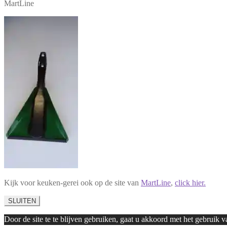
MartLine
Kijk voor keuken-gerei ook op de site van
MartLine
,
click hier.
SLUITEN
Door de site te te blijven gebruiken, gaat u akkoord met het gebruik 