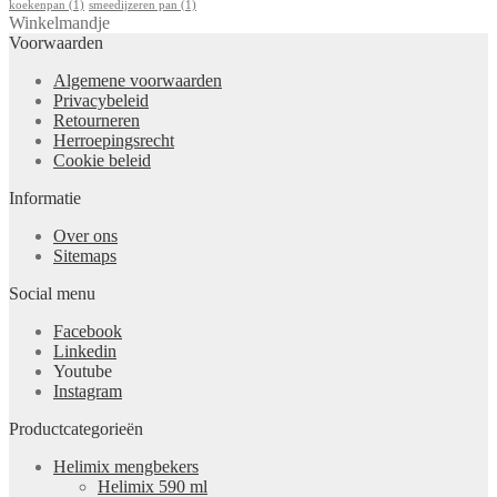
koekenpan
(1)
smeedijzeren pan
(1)
Winkelmandje
Voorwaarden
Algemene voorwaarden
Privacybeleid
Retourneren
Herroepingsrecht
Cookie beleid
Informatie
Over ons
Sitemaps
Social menu
Facebook
Linkedin
Youtube
Instagram
Productcategorieën
Helimix mengbekers
Helimix 590 ml