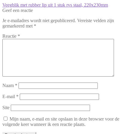
Bericht
Vorig
Veegblik met rubber lip uit 1 stuk rvs staal, 220x230mm
bericht:
Geef een reactie
navigatie
Je e-mailadres wordt niet gepubliceerd.
Vereiste velden zijn
gemarkeerd met
*
Reactie
*
Naam
*
E-mail
*
Site
Mijn naam, e-mail en site opslaan in deze browser voor de
volgende keer wanneer ik een reactie plaats.