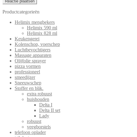
Productcategorieën
Helimix mengbekers
Helimix 590 ml
Helimix 828 ml
Keukengerei
Kolenschop, voerschep
Luchtbevochtigers
Massage apparaten
Olijfolie sprayer
pizza vormen
professioneel
smeedijzer
Sneeuwschep
Stoffer en blik.
extra robuust
huishouden
Delta I
Delta II set
Lady
robuust
veegborstels
telefoon oplader