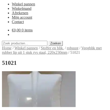
Winkel pannen
Winkelmand
Afrekenen
Mijn account
Contact
€
0,00
0 items
Zoeken
Zoeken
naar:
Home
/
Winkel pannen
/
Stoffer en blik.
/
robuust
/
Veegblik met
rubber lip uit 1 stuk rvs staal, 220x230mm
/
51021
51021