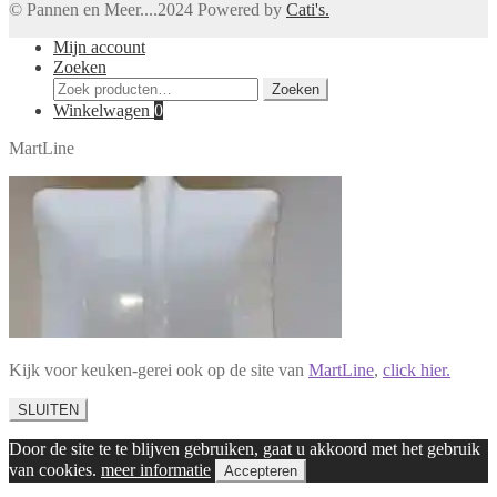
© Pannen en Meer....2024 Powered by
Cati's.
Mijn account
Zoeken
Zoeken
Zoeken
naar:
Winkelwagen
0
MartLine
Kijk voor keuken-gerei ook op de site van
MartLine
,
click hier.
SLUITEN
Door de site te te blijven gebruiken, gaat u akkoord met het gebruik
van cookies.
meer informatie
Accepteren