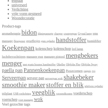
trilplaat
universeel
Verlichting
vrije vorm gesmeed
Woondecoratie
Product-tags
bidon
aromatherapie
ems
blinispannetje
charger
crumpetpan
Crystal lamp
handstoffer
massage
geurflesjes
humidifier
flesopener
gsm oplader
Koekenpan
kolenschep
kolenschop
led lamp
mengbekers
luchtbevochtigers
massage gun
massage pistool
menger
met gratis houten handstoffer
Oliefles
Olijfolie Fles
Olijfolie Spray
Pannenkoekenpan
paella pan
Pizzavormen
raspen
rvs
shakebeker
Serveerpan
serveer pan
serveerpan wok
smoothie maker
stoffer en blik
telefoon oplader
veegblik
voederschep
trilplaat
USB verlichting
verzendkosten
wok
voerschep
voet massage
Veel gezochte tags