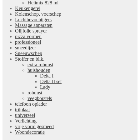
Helimix 828 ml
Keukengerei
Kolenschop, voerschep
Luchtbevochtigers
Massage apparaten
Olijfolie sprayer
pizza vormen
professioneel
smeedijzer
Sneeuwschep
Stoffer en blik.
extra robuust
huishouden
Delta I
Delta II set
Lady
robuust
veegborstels
telefoon oplader
trilplaat
universeel
Verlichting
vrije vorm gesmeed
Woondecoratie