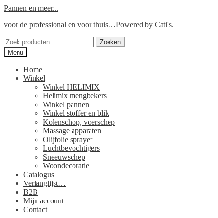
Ga
Ga
Pannen en meer...
door
naar
voor de professional en voor thuis…Powered by Cati's.
naar
de
navigatie
inhoud
Zoeken
Zoeken
naar:
Menu
Home
Winkel
Winkel HELIMIX
Helimix mengbekers
Winkel pannen
Winkel stoffer en blik
Kolenschop, voerschep
Massage apparaten
Olijfolie sprayer
Luchtbevochtigers
Sneeuwschep
Woondecoratie
Catalogus
Verlanglijst…
B2B
Mijn account
Contact