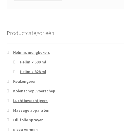
Productcategorieën
Helimix mengbekers
Helimix 590 ml
Helimix 828 ml
Keukengerei
Kolenschop, voerschep
Luchtbevochtigers
Massage apparaten
Olijfolie sprayer
pizza vormen