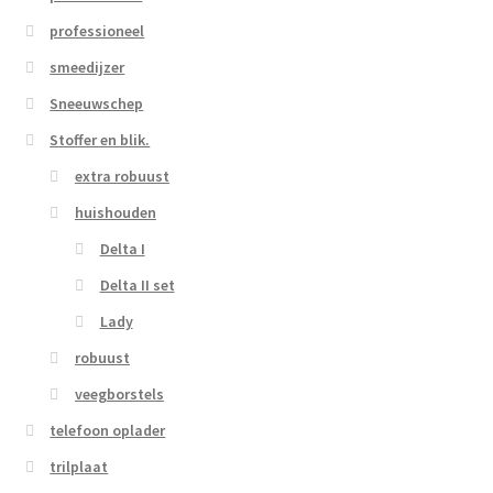
professioneel
smeedijzer
Sneeuwschep
Stoffer en blik.
extra robuust
huishouden
Delta I
Delta II set
Lady
robuust
veegborstels
telefoon oplader
trilplaat