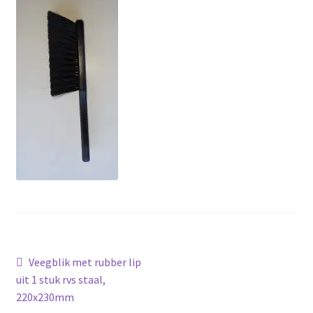
Bericht
Vorig
Veegblik met rubber lip
bericht:
uit 1 stuk rvs staal,
navigatie
220x230mm