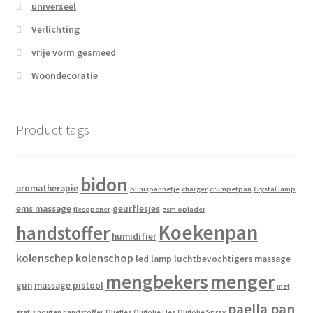
universeel
Verlichting
vrije vorm gesmeed
Woondecoratie
Product-tags
bidon
aromatherapie
blinispannetje
charger
crumpetpan
Crystal lamp
ems massage
geurflesjes
flesopener
gsm oplader
Koekenpan
handstoffer
humidifier
kolenschep
kolenschop
led lamp
luchtbevochtigers
massage
mengbekers
menger
gun
massage pistool
met
paella pan
gratis houten handstoffer
Oliefles
Olijfolie Fles
Olijfolie Spray