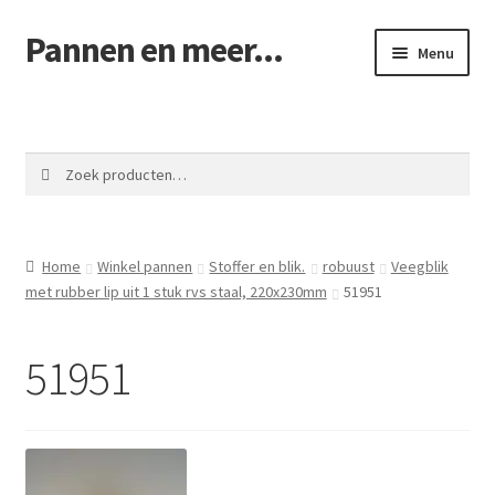
Pannen en meer...
Ga
Ga
Menu
door
naar
naar
de
Winkel pannen
navigatie
inhoud
Winkelmand
Zoeken
Zoeken
naar:
Afrekenen
Home
Winkel pannen
Stoffer en blik.
robuust
Veegblik
Mijn account
met rubber lip uit 1 stuk rvs staal, 220x230mm
51951
Contact
51951