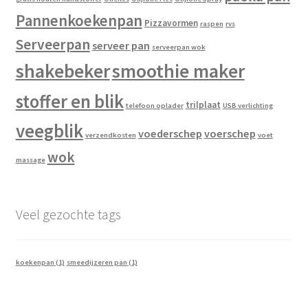
Pannenkoekenpan
Pizzavormen
raspen
rvs
Serveerpan
serveer pan
serveerpan wok
shakebeker
smoothie maker
stoffer en blik
trilplaat
telefoon oplader
USB verlichting
veegblik
voederschep
voerschep
verzendkosten
voet
wok
massage
Veel gezochte tags
koekenpan
(1)
smeedijzeren pan
(1)