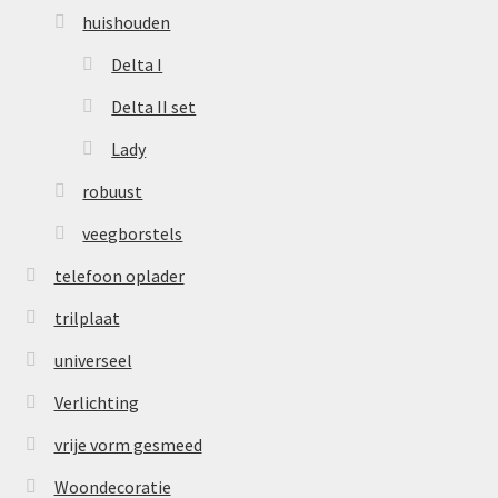
huishouden
Delta I
Delta II set
Lady
robuust
veegborstels
telefoon oplader
trilplaat
universeel
Verlichting
vrije vorm gesmeed
Woondecoratie