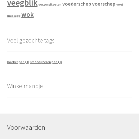
veegblik
voederschep
voerschep
verzendkosten
voet
wok
massage
Veel gezochte tags
koekenpan
(1)
smeedijzeren pan
(1)
Winkelmandje
Voorwaarden