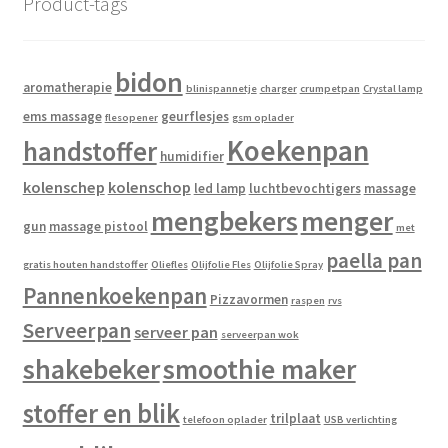
Product-tags
bidon
aromatherapie
blinispannetje
charger
crumpetpan
Crystal lamp
ems massage
geurflesjes
flesopener
gsm oplader
Koekenpan
handstoffer
humidifier
kolenschep
kolenschop
led lamp
luchtbevochtigers
massage
mengbekers
menger
gun
massage pistool
met
paella pan
gratis houten handstoffer
Oliefles
Olijfolie Fles
Olijfolie Spray
Pannenkoekenpan
Pizzavormen
raspen
rvs
Serveerpan
serveer pan
serveerpan wok
shakebeker
smoothie maker
stoffer en blik
trilplaat
telefoon oplader
USB verlichting