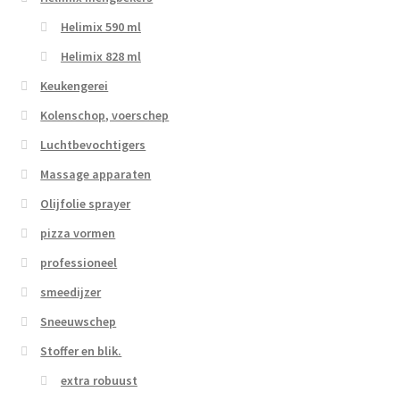
Helimix 590 ml
Helimix 828 ml
Keukengerei
Kolenschop, voerschep
Luchtbevochtigers
Massage apparaten
Olijfolie sprayer
pizza vormen
professioneel
smeedijzer
Sneeuwschep
Stoffer en blik.
extra robuust