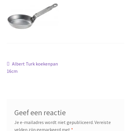
Bericht
Vorig
Albert Turk koekenpan
bericht:
16cm
navigatie
Geef een reactie
Je e-mailadres wordt niet gepubliceerd.
Vereiste
velden zijn gemarkeerd met
*