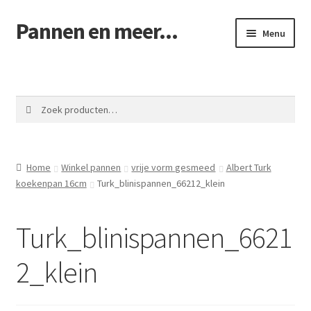
Pannen en meer...
Ga
Ga
Menu
door
naar
naar
de
Winkel pannen
navigatie
inhoud
Winkelmand
Zoeken
Zoeken
naar:
Afrekenen
Home
Winkel pannen
vrije vorm gesmeed
Albert Turk
Mijn account
koekenpan 16cm
Turk_blinispannen_66212_klein
Contact
Turk_blinispannen_6621
2_klein