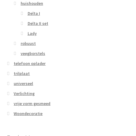
huishouden
Delta I
Delta II set
Lady
robuust
veegborstels
telefoon oplader
trilplaat
universeel
Verlichting
vrije vorm gesmeed
Woondecoratie