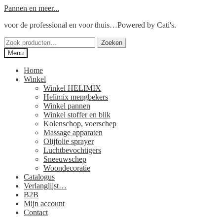
Ga
Ga
Pannen en meer...
door
naar
voor de professional en voor thuis…Powered by Cati's.
naar
de
navigatie
inhoud
Zoeken
Zoeken
naar:
Menu
Home
Winkel
Winkel HELIMIX
Helimix mengbekers
Winkel pannen
Winkel stoffer en blik
Kolenschop, voerschep
Massage apparaten
Olijfolie sprayer
Luchtbevochtigers
Sneeuwschep
Woondecoratie
Catalogus
Verlanglijst…
B2B
Mijn account
Contact