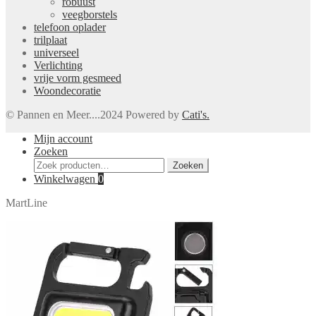
robuust
veegborstels
telefoon oplader
trilplaat
universeel
Verlichting
vrije vorm gesmeed
Woondecoratie
© Pannen en Meer....2024 Powered by
Cati's.
Mijn account
Zoeken
Zoeken
Zoeken
naar:
Winkelwagen
0
MartLine