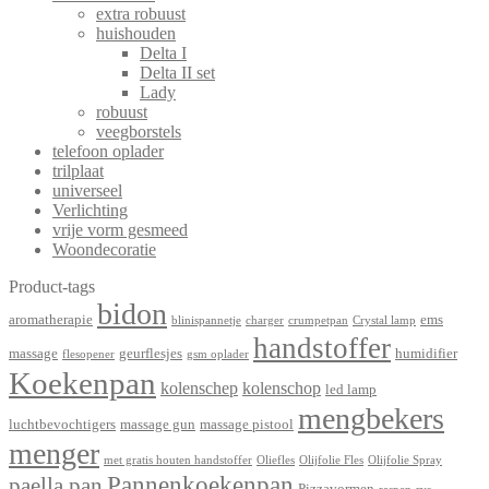
extra robuust
huishouden
Delta I
Delta II set
Lady
robuust
veegborstels
telefoon oplader
trilplaat
universeel
Verlichting
vrije vorm gesmeed
Woondecoratie
Product-tags
bidon
aromatherapie
ems
blinispannetje
charger
crumpetpan
Crystal lamp
handstoffer
massage
geurflesjes
humidifier
flesopener
gsm oplader
Koekenpan
kolenschep
kolenschop
led lamp
mengbekers
luchtbevochtigers
massage gun
massage pistool
menger
met gratis houten handstoffer
Oliefles
Olijfolie Fles
Olijfolie Spray
Pannenkoekenpan
paella pan
Pizzavormen