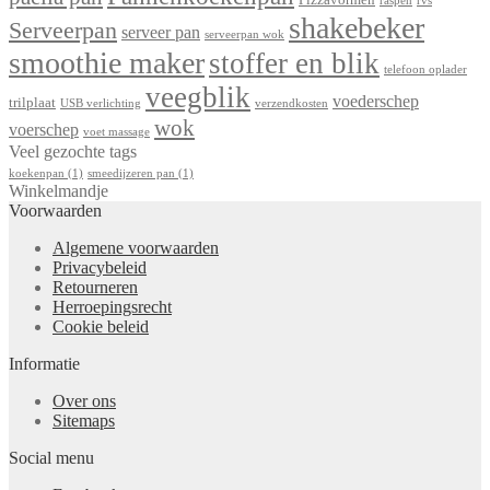
raspen
rvs
shakebeker
Serveerpan
serveer pan
serveerpan wok
smoothie maker
stoffer en blik
telefoon oplader
veegblik
voederschep
trilplaat
USB verlichting
verzendkosten
wok
voerschep
voet massage
Veel gezochte tags
koekenpan
(1)
smeedijzeren pan
(1)
Winkelmandje
Voorwaarden
Algemene voorwaarden
Privacybeleid
Retourneren
Herroepingsrecht
Cookie beleid
Informatie
Over ons
Sitemaps
Social menu