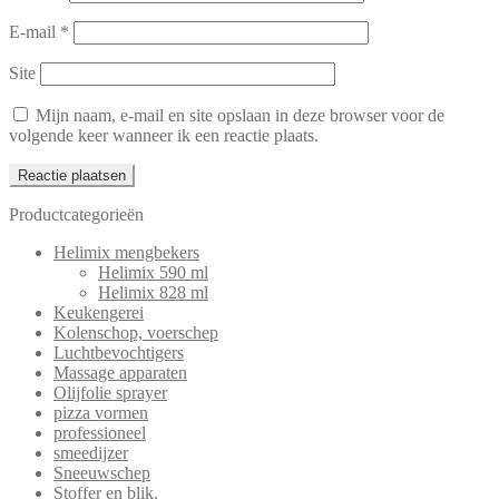
E-mail
*
Site
Mijn naam, e-mail en site opslaan in deze browser voor de
volgende keer wanneer ik een reactie plaats.
Productcategorieën
Helimix mengbekers
Helimix 590 ml
Helimix 828 ml
Keukengerei
Kolenschop, voerschep
Luchtbevochtigers
Massage apparaten
Olijfolie sprayer
pizza vormen
professioneel
smeedijzer
Sneeuwschep
Stoffer en blik.