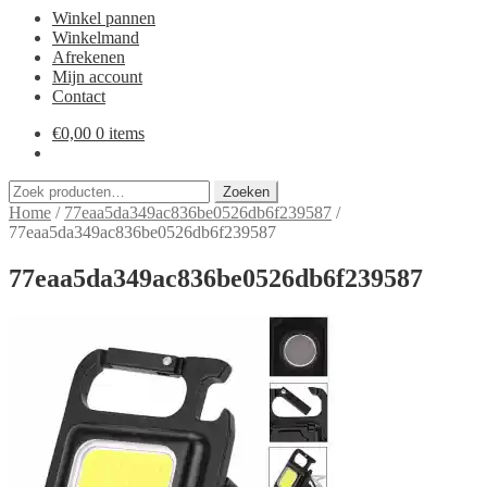
Winkel pannen
Winkelmand
Afrekenen
Mijn account
Contact
€
0,00
0 items
Zoeken
Zoeken
naar:
Home
/
77eaa5da349ac836be0526db6f239587
/
77eaa5da349ac836be0526db6f239587
77eaa5da349ac836be0526db6f239587