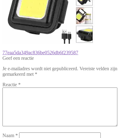
Bericht
Vorig
77eaa5da349ac836be0526db6f239587
bericht:
Geef een reactie
navigatie
Je e-mailadres wordt niet gepubliceerd.
Vereiste velden zijn
gemarkeerd met
*
Reactie
*
Naam
*