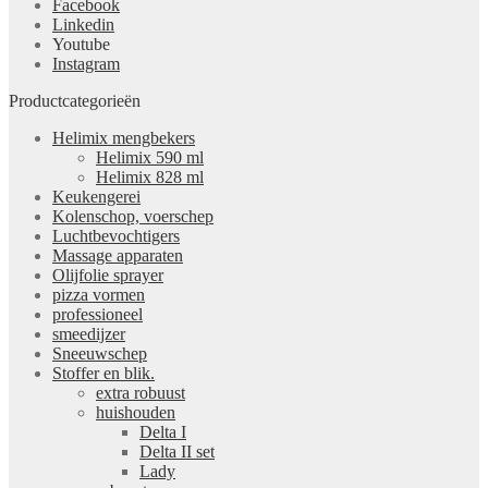
Facebook
Linkedin
Youtube
Instagram
Productcategorieën
Helimix mengbekers
Helimix 590 ml
Helimix 828 ml
Keukengerei
Kolenschop, voerschep
Luchtbevochtigers
Massage apparaten
Olijfolie sprayer
pizza vormen
professioneel
smeedijzer
Sneeuwschep
Stoffer en blik.
extra robuust
huishouden
Delta I
Delta II set
Lady