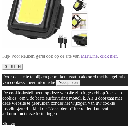
Kijk voor keuken-gerei ook op de site van
MartLine
,
click hier.
SLUITEN
Door de site te te blijven gebruiken, gaat u akkoord met het gebruik
van cookies.
meer informatie
Accepteren
De cookie-instellingen op deze website zijn ingesteld op 'toestaan
cookies "om u de beste surfervaring mogelijk. Als u doorgaat met
deze website te gebruiken zonder het wijzigen van uw cookie-
instellingen of u klikt op "Accepteren" hieronder dan bent u
akkoord met deze instellingen.
Sluiten