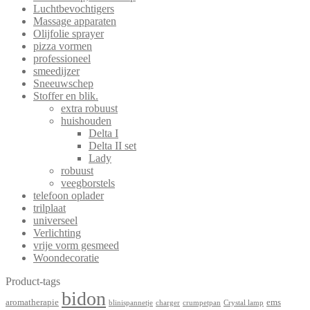
Luchtbevochtigers
Massage apparaten
Olijfolie sprayer
pizza vormen
professioneel
smeedijzer
Sneeuwschep
Stoffer en blik.
extra robuust
huishouden
Delta I
Delta II set
Lady
robuust
veegborstels
telefoon oplader
trilplaat
universeel
Verlichting
vrije vorm gesmeed
Woondecoratie
Product-tags
bidon
aromatherapie
ems
blinispannetje
charger
crumpetpan
Crystal lamp