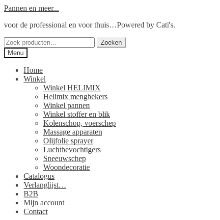
Ga
Ga
Pannen en meer...
door
naar
voor de professional en voor thuis…Powered by Cati's.
naar
de
navigatie
inhoud
Zoeken
Zoeken
naar:
Menu
Home
Winkel
Winkel HELIMIX
Helimix mengbekers
Winkel pannen
Winkel stoffer en blik
Kolenschop, voerschep
Massage apparaten
Olijfolie sprayer
Luchtbevochtigers
Sneeuwschep
Woondecoratie
Catalogus
Verlanglijst…
B2B
Mijn account
Contact