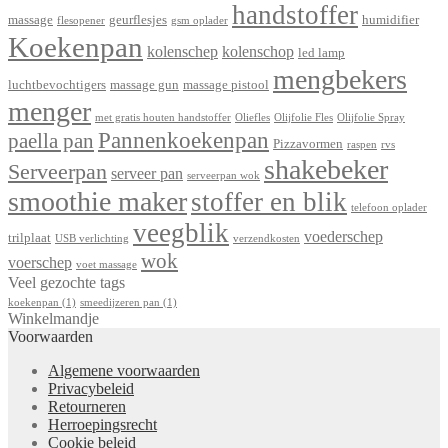
handstoffer
massage
geurflesjes
humidifier
flesopener
gsm oplader
Koekenpan
kolenschep
kolenschop
led lamp
mengbekers
luchtbevochtigers
massage gun
massage pistool
menger
met gratis houten handstoffer
Oliefles
Olijfolie Fles
Olijfolie Spray
Pannenkoekenpan
paella pan
Pizzavormen
raspen
rvs
shakebeker
Serveerpan
serveer pan
serveerpan wok
smoothie maker
stoffer en blik
telefoon oplader
veegblik
voederschep
trilplaat
USB verlichting
verzendkosten
wok
voerschep
voet massage
Veel gezochte tags
koekenpan
(1)
smeedijzeren pan
(1)
Winkelmandje
Voorwaarden
Algemene voorwaarden
Privacybeleid
Retourneren
Herroepingsrecht
Cookie beleid