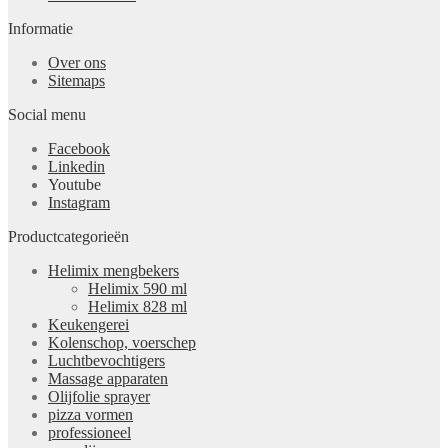
Informatie
Over ons
Sitemaps
Social menu
Facebook
Linkedin
Youtube
Instagram
Productcategorieën
Helimix mengbekers
Helimix 590 ml
Helimix 828 ml
Keukengerei
Kolenschop, voerschep
Luchtbevochtigers
Massage apparaten
Olijfolie sprayer
pizza vormen
professioneel