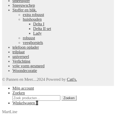
smeedijzer
Sneeuwschep
Stoffer en blik.
extra robuust
huishouden
Delta I
Delta II set
Lady
robuust
veegborstels
telefoon oplader
trilplaat
universeel
Verlichting
vrije vorm gesmeed
Woondecoratie
© Pannen en Meer....2024 Powered by
Cati's.
Mijn account
Zoeken
Zoeken
Zoeken
naar:
Winkelwagen
0
MartLine