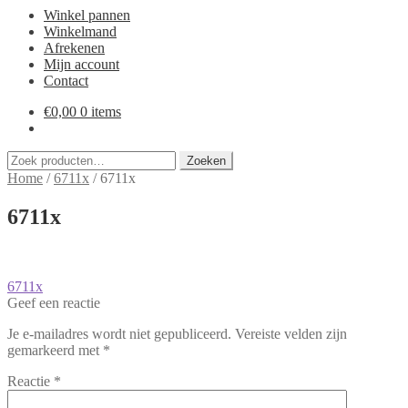
Winkel pannen
Winkelmand
Afrekenen
Mijn account
Contact
€
0,00
0 items
Zoeken
Zoeken
naar:
Home
/
6711x
/
6711x
6711x
Bericht
Vorig
6711x
bericht:
Geef een reactie
navigatie
Je e-mailadres wordt niet gepubliceerd.
Vereiste velden zijn
gemarkeerd met
*
Reactie
*