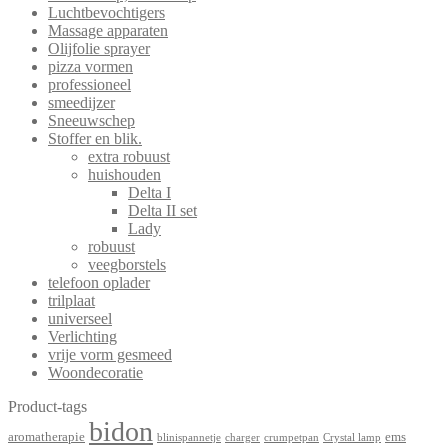
Luchtbevochtigers
Massage apparaten
Olijfolie sprayer
pizza vormen
professioneel
smeedijzer
Sneeuwschep
Stoffer en blik.
extra robuust
huishouden
Delta I
Delta II set
Lady
robuust
veegborstels
telefoon oplader
trilplaat
universeel
Verlichting
vrije vorm gesmeed
Woondecoratie
Product-tags
bidon
aromatherapie
ems
blinispannetje
charger
crumpetpan
Crystal lamp