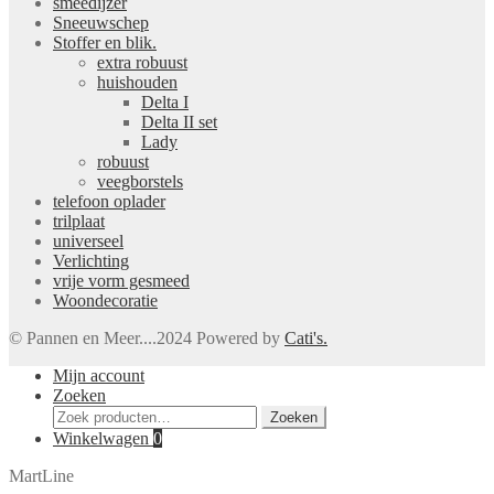
smeedijzer
Sneeuwschep
Stoffer en blik.
extra robuust
huishouden
Delta I
Delta II set
Lady
robuust
veegborstels
telefoon oplader
trilplaat
universeel
Verlichting
vrije vorm gesmeed
Woondecoratie
© Pannen en Meer....2024 Powered by
Cati's.
Mijn account
Zoeken
Zoeken
Zoeken
naar:
Winkelwagen
0
MartLine