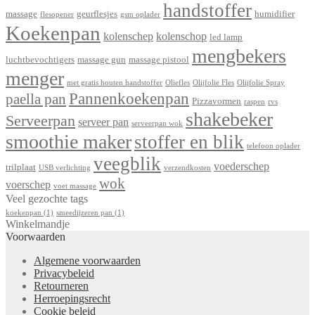
handstoffer
massage
geurflesjes
humidifier
flesopener
gsm oplader
Koekenpan
kolenschep
kolenschop
led lamp
mengbekers
luchtbevochtigers
massage gun
massage pistool
menger
met gratis houten handstoffer
Oliefles
Olijfolie Fles
Olijfolie Spray
Pannenkoekenpan
paella pan
Pizzavormen
raspen
rvs
shakebeker
Serveerpan
serveer pan
serveerpan wok
smoothie maker
stoffer en blik
telefoon oplader
veegblik
voederschep
trilplaat
USB verlichting
verzendkosten
wok
voerschep
voet massage
Veel gezochte tags
koekenpan
(1)
smeedijzeren pan
(1)
Winkelmandje
Voorwaarden
Algemene voorwaarden
Privacybeleid
Retourneren
Herroepingsrecht
Cookie beleid