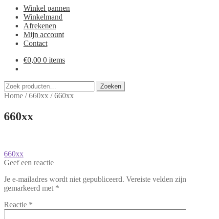
Winkel pannen
Winkelmand
Afrekenen
Mijn account
Contact
€
0,00
0 items
Zoeken
Zoeken
naar:
Home
/
660xx
/
660xx
660xx
Bericht
Vorig
660xx
bericht:
Geef een reactie
navigatie
Je e-mailadres wordt niet gepubliceerd.
Vereiste velden zijn
gemarkeerd met
*
Reactie
*