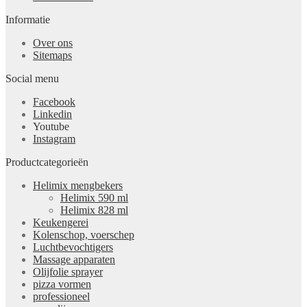
Informatie
Over ons
Sitemaps
Social menu
Facebook
Linkedin
Youtube
Instagram
Productcategorieën
Helimix mengbekers
Helimix 590 ml
Helimix 828 ml
Keukengerei
Kolenschop, voerschep
Luchtbevochtigers
Massage apparaten
Olijfolie sprayer
pizza vormen
professioneel