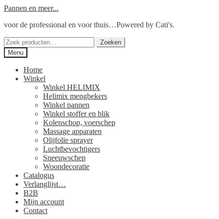
Ga
Ga
Pannen en meer...
door
naar
voor de professional en voor thuis…Powered by Cati's.
naar
de
navigatie
inhoud
Zoeken
Zoeken
naar:
Menu
Home
Winkel
Winkel HELIMIX
Helimix mengbekers
Winkel pannen
Winkel stoffer en blik
Kolenschop, voerschep
Massage apparaten
Olijfolie sprayer
Luchtbevochtigers
Sneeuwschep
Woondecoratie
Catalogus
Verlanglijst…
B2B
Mijn account
Contact