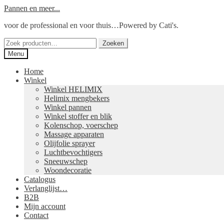
Ga
Ga
Pannen en meer...
door
naar
voor de professional en voor thuis…Powered by Cati's.
naar
de
navigatie
inhoud
Zoeken
Zoeken
naar:
Menu
Home
Winkel
Winkel HELIMIX
Helimix mengbekers
Winkel pannen
Winkel stoffer en blik
Kolenschop, voerschep
Massage apparaten
Olijfolie sprayer
Luchtbevochtigers
Sneeuwschep
Woondecoratie
Catalogus
Verlanglijst…
B2B
Mijn account
Contact