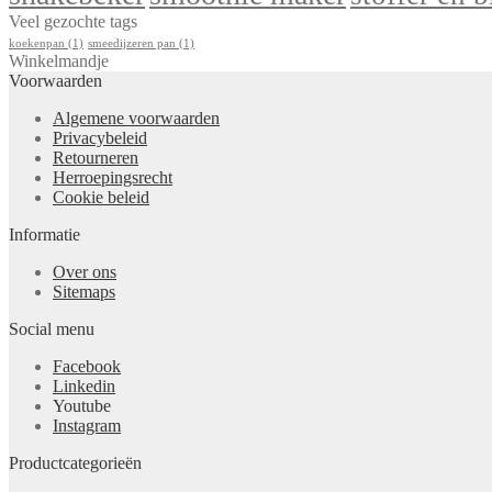
Veel gezochte tags
koekenpan
(1)
smeedijzeren pan
(1)
Winkelmandje
Voorwaarden
Algemene voorwaarden
Privacybeleid
Retourneren
Herroepingsrecht
Cookie beleid
Informatie
Over ons
Sitemaps
Social menu
Facebook
Linkedin
Youtube
Instagram
Productcategorieën