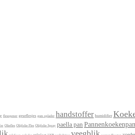
Koek
handstoffer
e
geurflesjes
humidifier
flesopener
gsm oplader
Pannenkoekenpa
paella pan
fer
Oliefles
Olijfolie Fles
Olijfolie Spray
lik
veegblik
voede
trilplaat