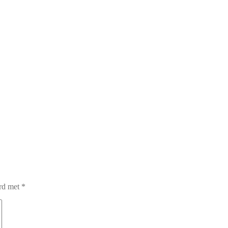
erd met
*