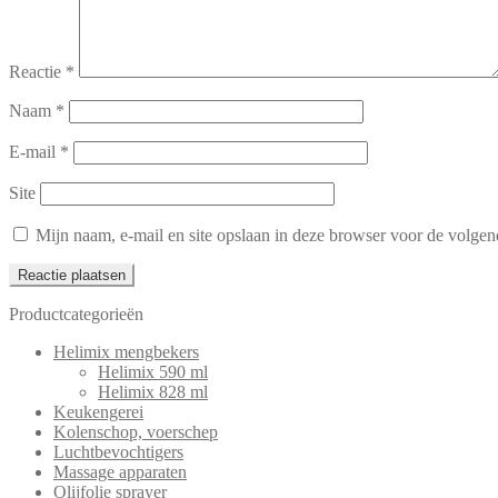
Reactie
*
Naam
*
E-mail
*
Site
Mijn naam, e-mail en site opslaan in deze browser voor de volgend
Productcategorieën
Helimix mengbekers
Helimix 590 ml
Helimix 828 ml
Keukengerei
Kolenschop, voerschep
Luchtbevochtigers
Massage apparaten
Olijfolie sprayer