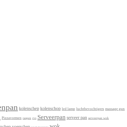
enpan
kolenschep
kolenschop
led lamp
luchtbevochtigers
massage gun
n
Serveerpan
serveer pan
Pizzavormen
raspen
rvs
serveerpan wok
wok
rschep
voerschep