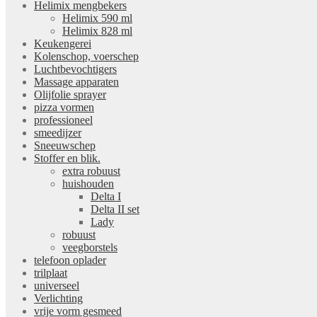
Helimix mengbekers
Helimix 590 ml
Helimix 828 ml
Keukengerei
Kolenschop, voerschep
Luchtbevochtigers
Massage apparaten
Olijfolie sprayer
pizza vormen
professioneel
smeedijzer
Sneeuwschep
Stoffer en blik.
extra robuust
huishouden
Delta I
Delta II set
Lady
robuust
veegborstels
telefoon oplader
trilplaat
universeel
Verlichting
vrije vorm gesmeed