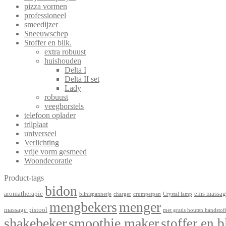
pizza vormen
professioneel
smeedijzer
Sneeuwschep
Stoffer en blik.
extra robuust
huishouden
Delta I
Delta II set
Lady
robuust
veegborstels
telefoon oplader
trilplaat
universeel
Verlichting
vrije vorm gesmeed
Woondecoratie
Product-tags
bidon
aromatherapie
ems massag
blinispannetje
charger
crumpetpan
Crystal lamp
mengbekers
menger
massage pistool
met gratis houten handstof
shakebeker
smoothie maker
stoffer en b