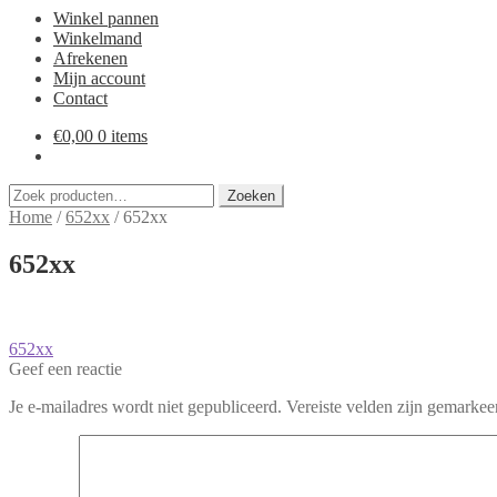
Winkel pannen
Winkelmand
Afrekenen
Mijn account
Contact
€
0,00
0 items
Zoeken
Zoeken
naar:
Home
/
652xx
/
652xx
652xx
Bericht
Vorig
652xx
bericht:
Geef een reactie
navigatie
Je e-mailadres wordt niet gepubliceerd.
Vereiste velden zijn gemarke