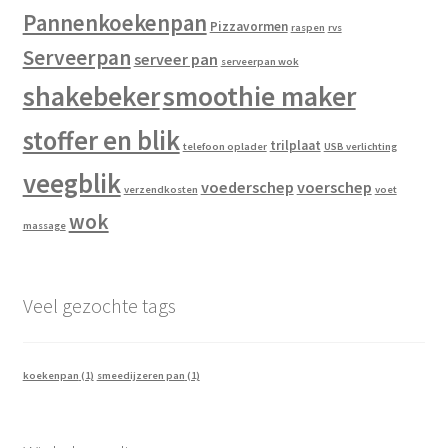
Pannenkoekenpan
Pizzavormen
raspen
rvs
Serveerpan
serveer pan
serveerpan wok
shakebeker
smoothie maker
stoffer en blik
trilplaat
telefoon oplader
USB verlichting
veegblik
voederschep
voerschep
verzendkosten
voet
wok
massage
Veel gezochte tags
koekenpan
(1)
smeedijzeren pan
(1)