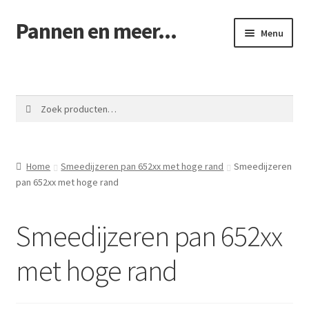
Pannen en meer...
Ga
Ga
Menu
door
naar
naar
de
Winkel pannen
navigatie
inhoud
Winkelmand
Zoeken
Zoeken
naar:
Afrekenen
Home
Smeedijzeren pan 652xx met hoge rand
Smeedijzeren
Mijn account
pan 652xx met hoge rand
Contact
Smeedijzeren pan 652xx
met hoge rand