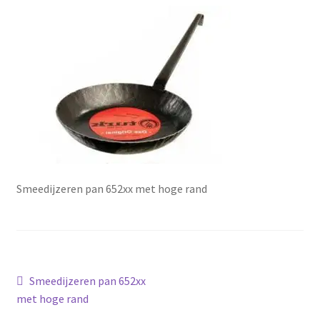
Smeedijzeren pan 652xx met hoge rand
Bericht
Vorig
Smeedijzeren pan 652xx
bericht:
met hoge rand
navigatie