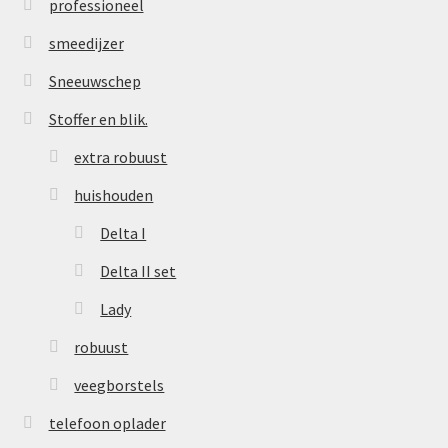
professioneel
smeedijzer
Sneeuwschep
Stoffer en blik.
extra robuust
huishouden
Delta I
Delta II set
Lady
robuust
veegborstels
telefoon oplader