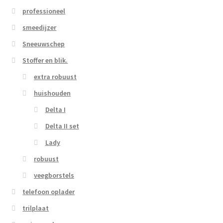
professioneel
smeedijzer
Sneeuwschep
Stoffer en blik.
extra robuust
huishouden
Delta I
Delta II set
Lady
robuust
veegborstels
telefoon oplader
trilplaat