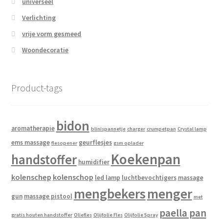
universeel
Verlichting
vrije vorm gesmeed
Woondecoratie
Product-tags
bidon
aromatherapie
blinispannetje
charger
crumpetpan
Crystal lamp
ems massage
geurflesjes
flesopener
gsm oplader
Koekenpan
handstoffer
humidifier
kolenschep
kolenschop
led lamp
luchtbevochtigers
massage
mengbekers
menger
gun
massage pistool
met
paella pan
gratis houten handstoffer
Oliefles
Olijfolie Fles
Olijfolie Spray