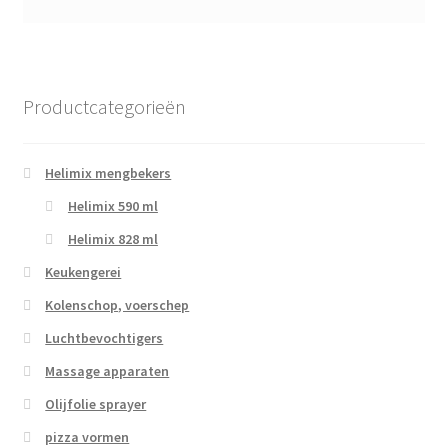
Productcategorieën
Helimix mengbekers
Helimix 590 ml
Helimix 828 ml
Keukengerei
Kolenschop, voerschep
Luchtbevochtigers
Massage apparaten
Olijfolie sprayer
pizza vormen