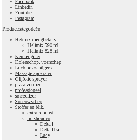
Facebook
Linkedin
Youtube
Instagram
Productcategorieën
Helimix mengbekers
Helimix 590 ml
Helimix 828 ml
Keukengerei
Kolenschop, voerschep
Luchtbevochtigers
Massage apparaten
Olijfolie sprayer
pizza vormen
professioneel
smeedijzer
Sneeuwschep
Stoffer en blik.
extra robuust
huishouden
Delta I
Delta II set
Lady