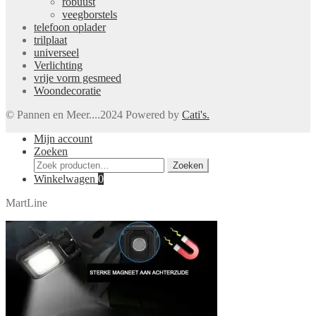
robuust
veegborstels
telefoon oplader
trilplaat
universeel
Verlichting
vrije vorm gesmeed
Woondecoratie
© Pannen en Meer....2024 Powered by
Cati's.
Mijn account
Zoeken
Zoeken
Zoeken
naar:
Winkelwagen
0
MartLine