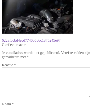
Bericht
Vorig
6223fbcbd4ecd7740b5b6c1375245e97
bericht:
Geef een reactie
navigatie
Je e-mailadres wordt niet gepubliceerd.
Vereiste velden zijn
gemarkeerd met
*
Reactie
*
Naam
*