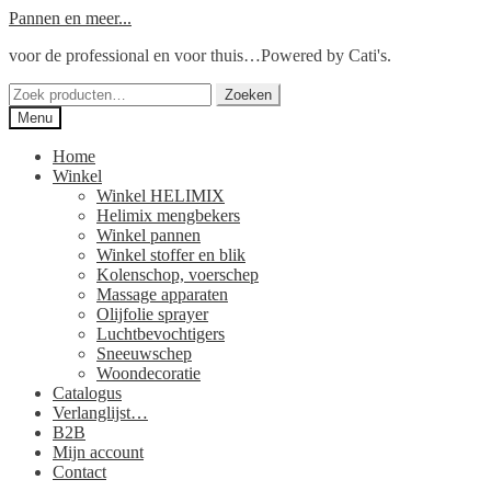
Ga
Ga
Pannen en meer...
door
naar
voor de professional en voor thuis…Powered by Cati's.
naar
de
navigatie
inhoud
Zoeken
Zoeken
naar:
Menu
Home
Winkel
Winkel HELIMIX
Helimix mengbekers
Winkel pannen
Winkel stoffer en blik
Kolenschop, voerschep
Massage apparaten
Olijfolie sprayer
Luchtbevochtigers
Sneeuwschep
Woondecoratie
Catalogus
Verlanglijst…
B2B
Mijn account
Contact