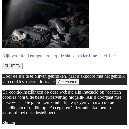
Kijk voor keuken-gerei ook op de site van
MartLine
,
click hier.
SLUITEN
Door de site te te blijven gebruiken, gaat u akkoord met het gebruik
van cookies.
meer informatie
Accepteren
De cookie-instellingen op deze website zijn ingesteld op 'toestaan
cookies "om u de beste surfervaring mogelijk. Als u doorgaat met
deze website te gebruiken zonder het wijzigen van uw cookie-
instellingen of u klikt op "Accepteren" hieronder dan bent u
akkoord met deze instellingen.
Sluiten