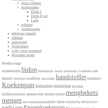
extra robuust
huishouden
Delta I
Delta II set
Lady
robuust
veegborstels
telefoon oplader
trilplaat
universeel
Verlichting
vrije vorm gesmeed
Woondecoratie
Product-tags
bidon
aromatherapie
ems
blinispannetje
charger
crumpetpan
Crystal lamp
handstoffer
massage
geurflesjes
humidifier
flesopener
gsm oplader
Koekenpan
kolenschep
kolenschop
led lamp
mengbekers
luchtbevochtigers
massage gun
massage pistool
menger
met gratis houten handstoffer
Oliefles
Olijfolie Fles
Olijfolie Spray
Pannenkoekenpan
paella pan
Pizzavormen