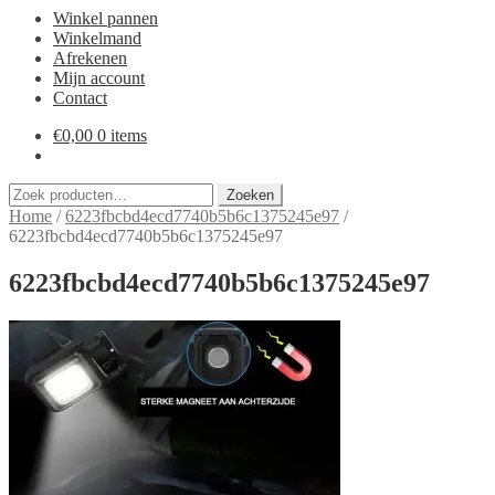
Winkel pannen
Winkelmand
Afrekenen
Mijn account
Contact
€
0,00
0 items
Zoeken
Zoeken
naar:
Home
/
6223fbcbd4ecd7740b5b6c1375245e97
/
6223fbcbd4ecd7740b5b6c1375245e97
6223fbcbd4ecd7740b5b6c1375245e97