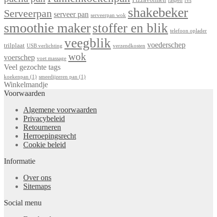
raspen
rvs
shakebeker
Serveerpan
serveer pan
serveerpan wok
smoothie maker
stoffer en blik
telefoon oplader
veegblik
voederschep
trilplaat
USB verlichting
verzendkosten
wok
voerschep
voet massage
Veel gezochte tags
koekenpan
(1)
smeedijzeren pan
(1)
Winkelmandje
Voorwaarden
Algemene voorwaarden
Privacybeleid
Retourneren
Herroepingsrecht
Cookie beleid
Informatie
Over ons
Sitemaps
Social menu