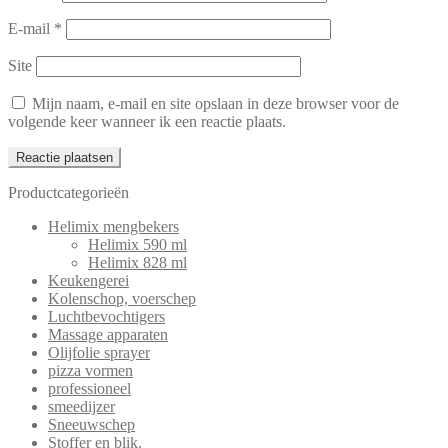
E-mail
*
Site
Mijn naam, e-mail en site opslaan in deze browser voor de
volgende keer wanneer ik een reactie plaats.
Productcategorieën
Helimix mengbekers
Helimix 590 ml
Helimix 828 ml
Keukengerei
Kolenschop, voerschep
Luchtbevochtigers
Massage apparaten
Olijfolie sprayer
pizza vormen
professioneel
smeedijzer
Sneeuwschep
Stoffer en blik.