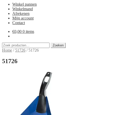
Winkel pannen
Winkelmand
Afrekenen
Mijn account
Contact
€
0,00
0 items
Zoeken
Zoeken
naar:
Home
/
51726
/
51726
51726