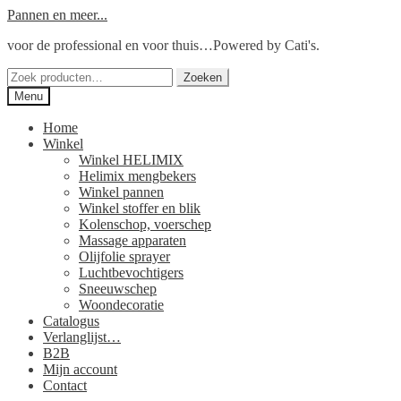
Ga
Ga
Pannen en meer...
door
naar
voor de professional en voor thuis…Powered by Cati's.
naar
de
navigatie
inhoud
Zoeken
Zoeken
naar:
Menu
Home
Winkel
Winkel HELIMIX
Helimix mengbekers
Winkel pannen
Winkel stoffer en blik
Kolenschop, voerschep
Massage apparaten
Olijfolie sprayer
Luchtbevochtigers
Sneeuwschep
Woondecoratie
Catalogus
Verlanglijst…
B2B
Mijn account
Contact