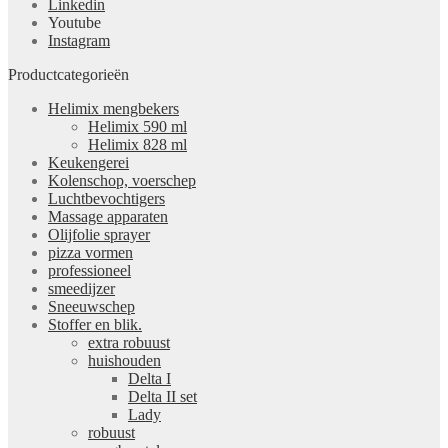
Linkedin
Youtube
Instagram
Productcategorieën
Helimix mengbekers
Helimix 590 ml
Helimix 828 ml
Keukengerei
Kolenschop, voerschep
Luchtbevochtigers
Massage apparaten
Olijfolie sprayer
pizza vormen
professioneel
smeedijzer
Sneeuwschep
Stoffer en blik.
extra robuust
huishouden
Delta I
Delta II set
Lady
robuust