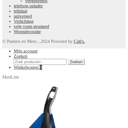
veegborstels
telefoon oplader
trilplaat
universeel
Verlichting
vrije vorm gesmeed
Woondecoratie
© Pannen en Meer....2024 Powered by
Cati's.
Mijn account
Zoeken
Zoeken
Zoeken
naar:
Winkelwagen
0
MartLine