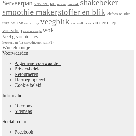
shakebeker
Serveerpan
serveer pan
serveerpan wok
smoothie maker
stoffer en blik
telefoon oplader
veegblik
voederschep
trilplaat
USB verlichting
verzendkosten
wok
voerschep
voet massage
Veel gezochte tags
koekenpan
(1)
smeedijzeren pan
(1)
Winkelmandje
Voorwaarden
Algemene voorwaarden
Privacybeleid
Retourneren
Herroepingsrecht
Cookie beleid
Informatie
Over ons
Sitemaps
Social menu
Facebook