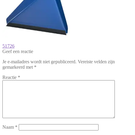
Bericht
Vorig
51726
bericht:
Geef een reactie
navigatie
Je e-mailadres wordt niet gepubliceerd.
Vereiste velden zijn
gemarkeerd met
*
Reactie
*
Naam
*