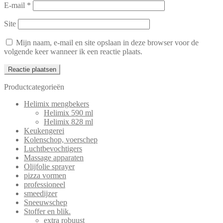
E-mail
*
Site
Mijn naam, e-mail en site opslaan in deze browser voor de
volgende keer wanneer ik een reactie plaats.
Productcategorieën
Helimix mengbekers
Helimix 590 ml
Helimix 828 ml
Keukengerei
Kolenschop, voerschep
Luchtbevochtigers
Massage apparaten
Olijfolie sprayer
pizza vormen
professioneel
smeedijzer
Sneeuwschep
Stoffer en blik.
extra robuust