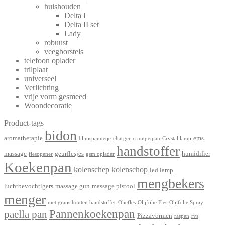
huishouden
Delta I
Delta II set
Lady
robuust
veegborstels
telefoon oplader
trilplaat
universeel
Verlichting
vrije vorm gesmeed
Woondecoratie
Product-tags
bidon
aromatherapie
ems
blinispannetje
charger
crumpetpan
Crystal lamp
handstoffer
massage
geurflesjes
humidifier
flesopener
gsm oplader
Koekenpan
kolenschep
kolenschop
led lamp
mengbekers
luchtbevochtigers
massage gun
massage pistool
menger
met gratis houten handstoffer
Oliefles
Olijfolie Fles
Olijfolie Spray
Pannenkoekenpan
paella pan
Pizzavormen
raspen
rvs