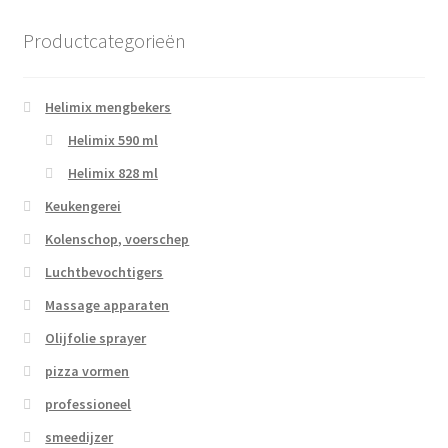
Productcategorieën
Helimix mengbekers
Helimix 590 ml
Helimix 828 ml
Keukengerei
Kolenschop, voerschep
Luchtbevochtigers
Massage apparaten
Olijfolie sprayer
pizza vormen
professioneel
smeedijzer