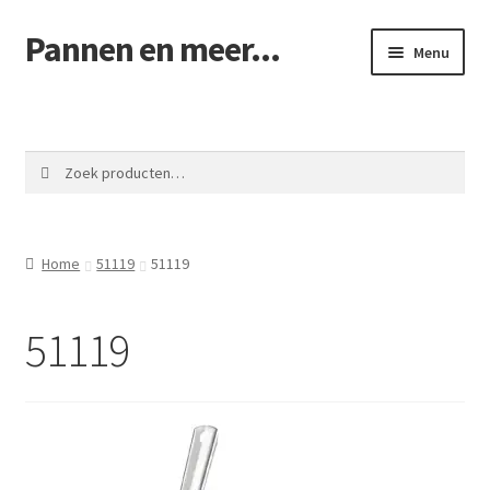
Pannen en meer...
Ga
Ga
Menu
door
naar
naar
de
Winkel pannen
navigatie
inhoud
Winkelmand
Zoeken
Zoeken
naar:
Afrekenen
Home
51119
51119
Mijn account
51119
Contact