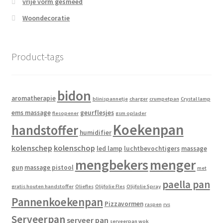
vrije vorm gesmeed
Woondecoratie
Product-tags
bidon
aromatherapie
blinispannetje
charger
crumpetpan
Crystal lamp
ems massage
geurflesjes
flesopener
gsm oplader
Koekenpan
handstoffer
humidifier
kolenschep
kolenschop
led lamp
luchtbevochtigers
massage
mengbekers
menger
gun
massage pistool
met
paella pan
gratis houten handstoffer
Oliefles
Olijfolie Fles
Olijfolie Spray
Pannenkoekenpan
Pizzavormen
raspen
rvs
Serveerpan
serveer pan
serveerpan wok