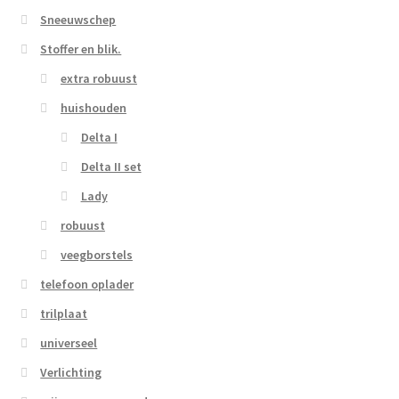
Sneeuwschep
Stoffer en blik.
extra robuust
huishouden
Delta I
Delta II set
Lady
robuust
veegborstels
telefoon oplader
trilplaat
universeel
Verlichting