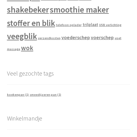
shakebeker
smoothie maker
stoffer en blik
trilplaat
telefoon oplader
USB verlichting
veegblik
voederschep
voerschep
verzendkosten
voet
wok
massage
Veel gezochte tags
koekenpan
(1)
smeedijzeren pan
(1)
Winkelmandje