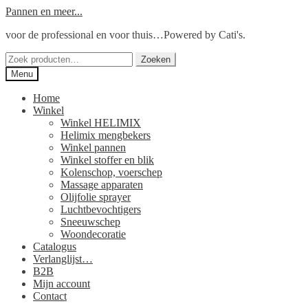
Ga
Ga
Pannen en meer...
door
naar
voor de professional en voor thuis…Powered by Cati's.
naar
de
navigatie
inhoud
Zoeken
Zoeken
naar:
Menu
Home
Winkel
Winkel HELIMIX
Helimix mengbekers
Winkel pannen
Winkel stoffer en blik
Kolenschop, voerschep
Massage apparaten
Olijfolie sprayer
Luchtbevochtigers
Sneeuwschep
Woondecoratie
Catalogus
Verlanglijst…
B2B
Mijn account
Contact