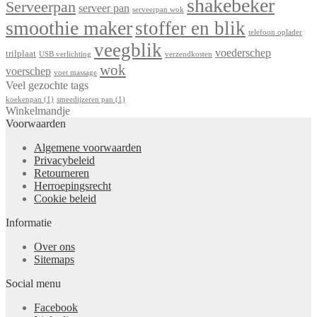
shakebeker
Serveerpan
serveer pan
serveerpan wok
smoothie maker
stoffer en blik
telefoon oplader
veegblik
voederschep
trilplaat
USB verlichting
verzendkosten
wok
voerschep
voet massage
Veel gezochte tags
koekenpan
(1)
smeedijzeren pan
(1)
Winkelmandje
Voorwaarden
Algemene voorwaarden
Privacybeleid
Retourneren
Herroepingsrecht
Cookie beleid
Informatie
Over ons
Sitemaps
Social menu
Facebook