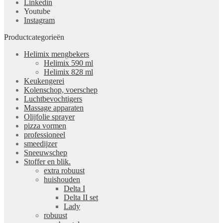
Linkedin
Youtube
Instagram
Productcategorieën
Helimix mengbekers
Helimix 590 ml
Helimix 828 ml
Keukengerei
Kolenschop, voerschep
Luchtbevochtigers
Massage apparaten
Olijfolie sprayer
pizza vormen
professioneel
smeedijzer
Sneeuwschep
Stoffer en blik.
extra robuust
huishouden
Delta I
Delta II set
Lady
robuust