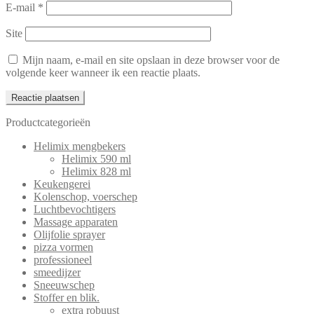
E-mail
*
Site
Mijn naam, e-mail en site opslaan in deze browser voor de
volgende keer wanneer ik een reactie plaats.
Productcategorieën
Helimix mengbekers
Helimix 590 ml
Helimix 828 ml
Keukengerei
Kolenschop, voerschep
Luchtbevochtigers
Massage apparaten
Olijfolie sprayer
pizza vormen
professioneel
smeedijzer
Sneeuwschep
Stoffer en blik.
extra robuust