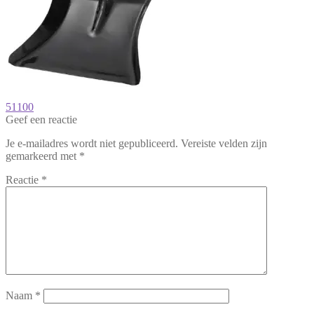
Bericht
Vorig
51100
bericht:
Geef een reactie
navigatie
Je e-mailadres wordt niet gepubliceerd.
Vereiste velden zijn
gemarkeerd met
*
Reactie
*
Naam
*