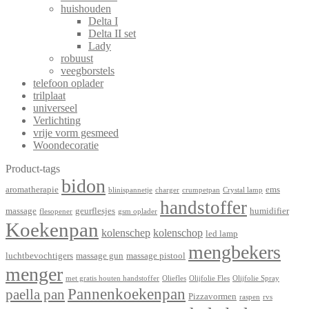
huishouden
Delta I
Delta II set
Lady
robuust
veegborstels
telefoon oplader
trilplaat
universeel
Verlichting
vrije vorm gesmeed
Woondecoratie
Product-tags
bidon
aromatherapie
ems
blinispannetje
charger
crumpetpan
Crystal lamp
handstoffer
massage
geurflesjes
humidifier
flesopener
gsm oplader
Koekenpan
kolenschep
kolenschop
led lamp
mengbekers
luchtbevochtigers
massage gun
massage pistool
menger
met gratis houten handstoffer
Oliefles
Olijfolie Fles
Olijfolie Spray
Pannenkoekenpan
paella pan
Pizzavormen
raspen
rvs