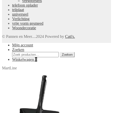
veegborstels
telefoon oplader
trilplaat
universeel
Verlichting
vrije vorm gesmeed
Woondecoratie
© Pannen en Meer....2024 Powered by
Cati's.
Mijn account
Zoeken
Zoeken
Zoeken
naar:
Winkelwagen
0
MartLine