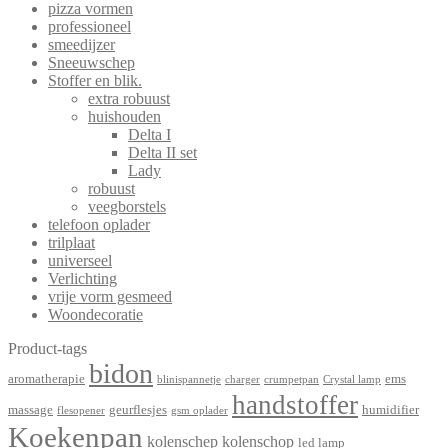
pizza vormen
professioneel
smeedijzer
Sneeuwschep
Stoffer en blik.
extra robuust
huishouden
Delta I
Delta II set
Lady
robuust
veegborstels
telefoon oplader
trilplaat
universeel
Verlichting
vrije vorm gesmeed
Woondecoratie
Product-tags
bidon
aromatherapie
ems
blinispannetje
charger
crumpetpan
Crystal lamp
handstoffer
massage
geurflesjes
humidifier
flesopener
gsm oplader
Koekenpan
kolenschep
kolenschop
led lamp