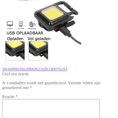
Bericht
Vorig
30c60f081bbcd906fb22edb14097b193
bericht:
Geef een reactie
navigatie
Je e-mailadres wordt niet gepubliceerd.
Vereiste velden zijn
gemarkeerd met
*
Reactie
*