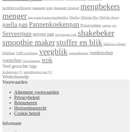
mengbekers
luchtbevochtigers
massage gun
massage pistool
menger
met gratis houten handstoffer
Oliefles
Olijfolie Fles
Olijfolie Spray
Pannenkoekenpan
paella pan
Pizzavormen
raspen
rvs
shakebeker
Serveerpan
serveer pan
serveerpan wok
smoothie maker
stoffer en blik
telefoon oplader
veegblik
voederschep
trilplaat
USB verlichting
verzendkosten
wok
voerschep
voet massage
Veel gezochte tags
koekenpan
(1)
smeedijzeren pan
(1)
Winkelmandje
Voorwaarden
Algemene voorwaarden
Privacybeleid
Retourneren
Herroepingsrecht
Cookie beleid
Informatie