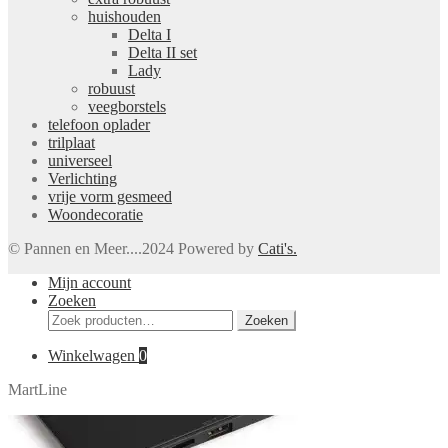
huishouden
Delta I
Delta II set
Lady
robuust
veegborstels
telefoon oplader
trilplaat
universeel
Verlichting
vrije vorm gesmeed
Woondecoratie
© Pannen en Meer....2024 Powered by
Cati's.
Mijn account
Zoeken
Zoeken
Zoeken
naar:
Winkelwagen
0
MartLine