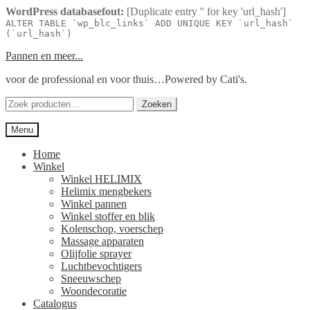
WordPress databasefout:
[Duplicate entry '' for key 'url_hash']
ALTER TABLE `wp_blc_links` ADD UNIQUE KEY `url_hash`
(`url_hash`)
Ga
Ga
Pannen en meer...
door
naar
voor de professional en voor thuis…Powered by Cati's.
naar
de
navigatie
inhoud
Zoeken
Zoeken
naar:
Menu
Home
Winkel
Winkel HELIMIX
Helimix mengbekers
Winkel pannen
Winkel stoffer en blik
Kolenschop, voerschep
Massage apparaten
Olijfolie sprayer
Luchtbevochtigers
Sneeuwschep
Woondecoratie
Catalogus