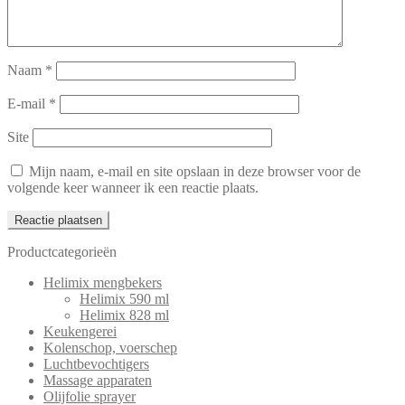
Naam
*
E-mail
*
Site
Mijn naam, e-mail en site opslaan in deze browser voor de
volgende keer wanneer ik een reactie plaats.
Productcategorieën
Helimix mengbekers
Helimix 590 ml
Helimix 828 ml
Keukengerei
Kolenschop, voerschep
Luchtbevochtigers
Massage apparaten
Olijfolie sprayer