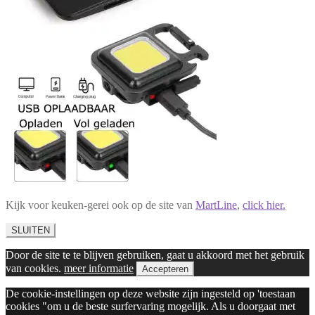
Kijk voor keuken-gerei ook op de site van
MartLine
,
click hier.
SLUITEN
Door de site te te blijven gebruiken, gaat u akkoord met het gebruik
van cookies.
meer informatie
Accepteren
De cookie-instellingen op deze website zijn ingesteld op 'toestaan
cookies "om u de beste surfervaring mogelijk. Als u doorgaat met