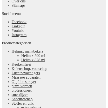
Over ons
Sitemaps
Social menu
Facebook
Linkedin
Youtube
Instagram
Productcategorieën
Helimix mengbekers
Helimix 590 ml
Helimix 828 ml
Keukengerei
Kolenschop, voerschep
Luchtbevochtigers
Massage apparaten
Olijfolie sprayer
pizza vormen
professioneel
smeedijzer
Sneeuwschep
Stoffer en blik.
extra robuust