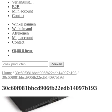
Verlanglijst…
B2B
Mijn account
Contact
Winkel pannen
Winkelmand
Afrekenen
Mijn account
Contact
€
0,00
0 items
Zoeken
Zoeken
naar:
Home
/
30c60f081bbcd906fb22edb14097b193
/
30c60f081bbcd906fb22edb14097b193
30c60f081bbcd906fb22edb14097b193