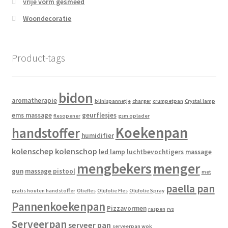
vrije vorm gesmeed
Woondecoratie
Product-tags
bidon
aromatherapie
blinispannetje
charger
crumpetpan
Crystal lamp
ems massage
geurflesjes
flesopener
gsm oplader
Koekenpan
handstoffer
humidifier
kolenschep
kolenschop
led lamp
luchtbevochtigers
massage
mengbekers
menger
gun
massage pistool
met
paella pan
gratis houten handstoffer
Oliefles
Olijfolie Fles
Olijfolie Spray
Pannenkoekenpan
Pizzavormen
raspen
rvs
Serveerpan
serveer pan
serveerpan wok