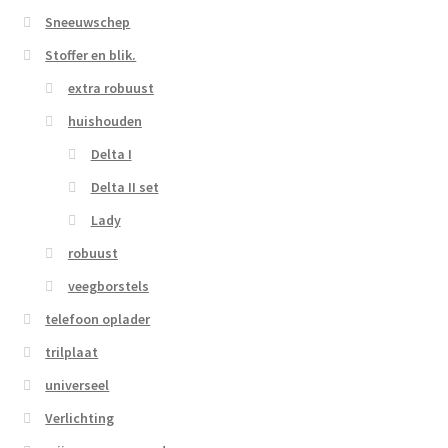
Sneeuwschep
Stoffer en blik.
extra robuust
huishouden
Delta I
Delta II set
Lady
robuust
veegborstels
telefoon oplader
trilplaat
universeel
Verlichting