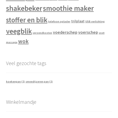
shakebeker
smoothie maker
stoffer en blik
trilplaat
telefoon oplader
USB verlichting
veegblik
voederschep
voerschep
verzendkosten
voet
wok
massage
Veel gezochte tags
koekenpan
(1)
smeedijzeren pan
(1)
Winkelmandje