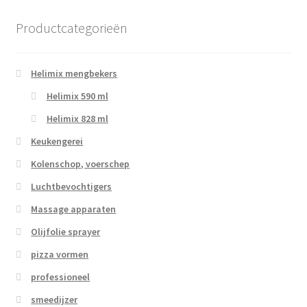
Productcategorieën
Helimix mengbekers
Helimix 590 ml
Helimix 828 ml
Keukengerei
Kolenschop, voerschep
Luchtbevochtigers
Massage apparaten
Olijfolie sprayer
pizza vormen
professioneel
smeedijzer