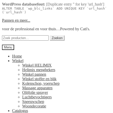
WordPress databasefout:
[Duplicate entry '' for key 'url_hash']
ALTER TABLE `wp_blc_links` ADD UNIQUE KEY `url_hash`
(`url_hash`)
Ga
Ga
Pannen en meer...
door
naar
voor de professional en voor thuis…Powered by Cati's.
naar
de
navigatie
inhoud
Zoeken
Zoeken
naar:
Menu
Home
Winkel
Winkel HELIMIX
Helimix mengbekers
Winkel pannen
Winkel stoffer en blik
Kolenschop, voerschep
Massage apparaten
Olijfolie sprayer
Luchtbevochtigers
Sneeuwschep
Woondecoratie
Catalogus