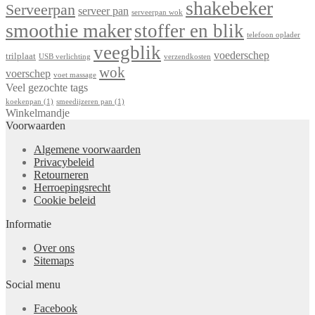
shakebeker
Serveerpan
serveer pan
serveerpan wok
smoothie maker
stoffer en blik
telefoon oplader
veegblik
voederschep
trilplaat
USB verlichting
verzendkosten
wok
voerschep
voet massage
Veel gezochte tags
koekenpan
(1)
smeedijzeren pan
(1)
Winkelmandje
Voorwaarden
Algemene voorwaarden
Privacybeleid
Retourneren
Herroepingsrecht
Cookie beleid
Informatie
Over ons
Sitemaps
Social menu
Facebook