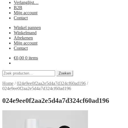
Verlanglijst…
B2B
Mijn account
Contact
Winkel pannen
Winkelmand
Afrekenen
Mijn account
Contact
€
0,00
0 items
Zoeken
Zoeken
naar:
Home
/
024e9ee0f2aa2e5d4a7d324cf60ad196
/
024e9ee0f2aa2e5d4a7d324cf60ad196
024e9ee0f2aa2e5d4a7d324cf60ad196