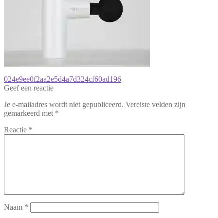
Bericht
Vorig
024e9ee0f2aa2e5d4a7d324cf60ad196
bericht:
Geef een reactie
navigatie
Je e-mailadres wordt niet gepubliceerd.
Vereiste velden zijn
gemarkeerd met
*
Reactie
*
Naam
*