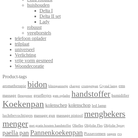
huishouden
Delta I
Delta II set
Lady
robuust
veegborstels
telefoon oplader
trilplaat
universeel
Verlichting
vrije vorm gesmeed
Woondecoratie
Product-tags
bidon
aromatherapie
ems
blinispannetje
charger
crumpetpan
Crystal lamp
handstoffer
massage
geurflesjes
humidifier
flesopener
gsm oplader
Koekenpan
kolenschep
kolenschop
led lamp
mengbekers
luchtbevochtigers
massage gun
massage pistool
menger
met gratis houten handstoffer
Oliefles
Olijfolie Fles
Olijfolie Spray
Pannenkoekenpan
paella pan
Pizzavormen
raspen
rvs