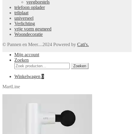
veegborstels
telefoon oplader
trilplaat
universeel
Verlichting
vrije vorm gesmeed
Woondecoratie
© Pannen en Meer....2024 Powered by
Cati's.
Mijn account
Zoeken
Zoeken
Zoeken
naar:
Winkelwagen
0
MartLine