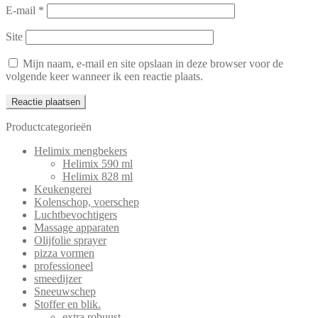
E-mail
*
Site
Mijn naam, e-mail en site opslaan in deze browser voor de
volgende keer wanneer ik een reactie plaats.
Productcategorieën
Helimix mengbekers
Helimix 590 ml
Helimix 828 ml
Keukengerei
Kolenschop, voerschep
Luchtbevochtigers
Massage apparaten
Olijfolie sprayer
pizza vormen
professioneel
smeedijzer
Sneeuwschep
Stoffer en blik.
extra robuust