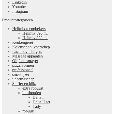
Linkedin
Youtube
Instagram
Productcategorieën
Helimix mengbekers
Helimix 590 ml
Helimix 828 ml
Keukengerei
Kolenschop, voerschep
Luchtbevochtigers
Massage apparaten
Olijfolie sprayer
pizza vormen
professioneel
smeedijzer
Sneeuwschep
Stoffer en blik.
extra robuust
huishouden
Delta I
Delta II set
Lady
robuust