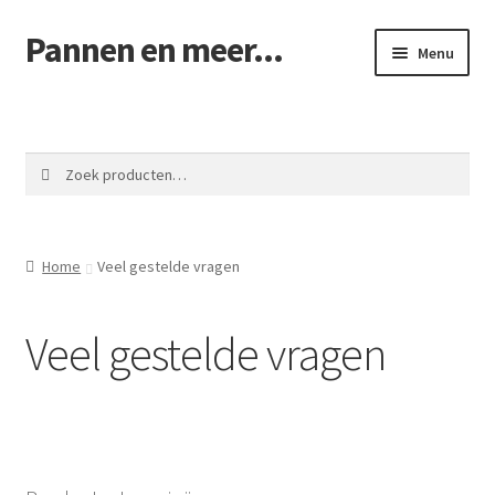
Pannen en meer...
Ga
Ga
Menu
door
naar
naar
de
Winkel pannen
navigatie
inhoud
Winkelmand
Zoeken
Zoeken
naar:
Afrekenen
Home
Veel gestelde vragen
Mijn account
Veel gestelde vragen
Contact