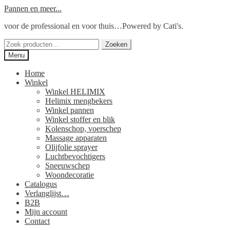
Ga
Ga
Pannen en meer...
door
naar
voor de professional en voor thuis…Powered by Cati's.
naar
de
navigatie
inhoud
Zoeken
Zoeken
naar:
Menu
Home
Winkel
Winkel HELIMIX
Helimix mengbekers
Winkel pannen
Winkel stoffer en blik
Kolenschop, voerschep
Massage apparaten
Olijfolie sprayer
Luchtbevochtigers
Sneeuwschep
Woondecoratie
Catalogus
Verlanglijst…
B2B
Mijn account
Contact