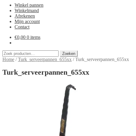
Winkel pannen
Winkelmand
Afrekenen
Mijn account
Contact
€
0,00
0 items
Zoeken
Zoeken
naar:
Home
/
Turk_serveerpannen_655xx
/
Turk_serveerpannen_655xx
Turk_serveerpannen_655xx