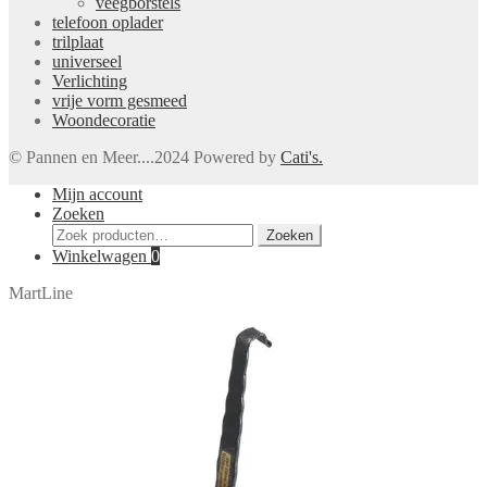
veegborstels
telefoon oplader
trilplaat
universeel
Verlichting
vrije vorm gesmeed
Woondecoratie
© Pannen en Meer....2024 Powered by
Cati's.
Mijn account
Zoeken
Zoeken
Zoeken
naar:
Winkelwagen
0
MartLine