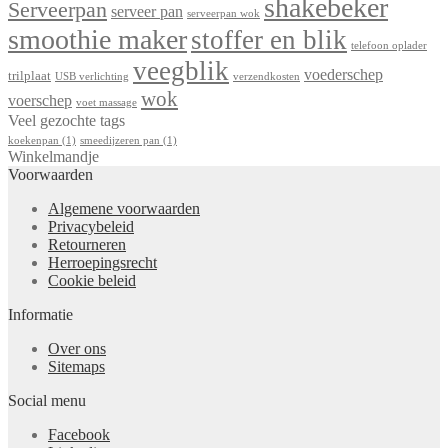
shakebeker
Serveerpan
serveer pan
serveerpan wok
smoothie maker
stoffer en blik
telefoon oplader
veegblik
voederschep
trilplaat
USB verlichting
verzendkosten
wok
voerschep
voet massage
Veel gezochte tags
koekenpan
(1)
smeedijzeren pan
(1)
Winkelmandje
Voorwaarden
Algemene voorwaarden
Privacybeleid
Retourneren
Herroepingsrecht
Cookie beleid
Informatie
Over ons
Sitemaps
Social menu
Facebook