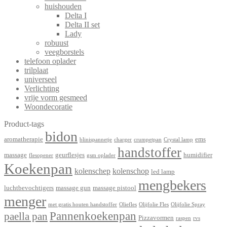
huishouden
Delta I
Delta II set
Lady
robuust
veegborstels
telefoon oplader
trilplaat
universeel
Verlichting
vrije vorm gesmeed
Woondecoratie
Product-tags
bidon
aromatherapie
ems
blinispannetje
charger
crumpetpan
Crystal lamp
handstoffer
massage
geurflesjes
humidifier
flesopener
gsm oplader
Koekenpan
kolenschep
kolenschop
led lamp
mengbekers
luchtbevochtigers
massage gun
massage pistool
menger
met gratis houten handstoffer
Oliefles
Olijfolie Fles
Olijfolie Spray
Pannenkoekenpan
paella pan
Pizzavormen
raspen
rvs