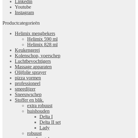
Linkedin
Youtube
Instagram
Productcategorieën
Helimix mengbekers
Helimix 590 ml
Helimix 828 ml
Keukengerei
Kolenschop, voerschep
Luchtbevochtigers
Massage apparaten
Olijfolie sprayer
pizza vormen
professioneel
smeedijzer
Sneeuwschep
Stoffer en blik.
extra robuust
huishouden
Delta I
Delta II set
Lady
robuust