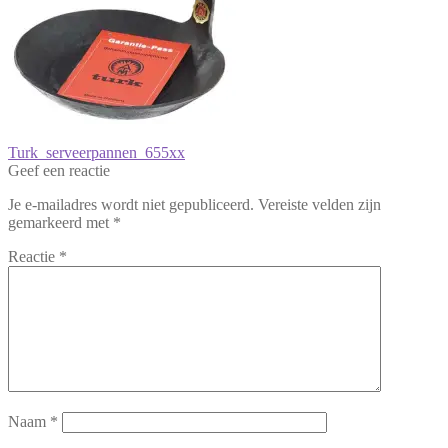
Bericht
Vorig
Turk_serveerpannen_655xx
bericht:
Geef een reactie
navigatie
Je e-mailadres wordt niet gepubliceerd.
Vereiste velden zijn
gemarkeerd met
*
Reactie
*
Naam
*