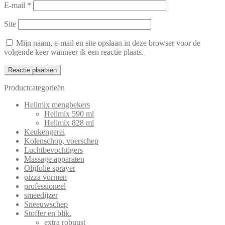
E-mail
*
Site
Mijn naam, e-mail en site opslaan in deze browser voor de
volgende keer wanneer ik een reactie plaats.
Productcategorieën
Helimix mengbekers
Helimix 590 ml
Helimix 828 ml
Keukengerei
Kolenschop, voerschep
Luchtbevochtigers
Massage apparaten
Olijfolie sprayer
pizza vormen
professioneel
smeedijzer
Sneeuwschep
Stoffer en blik.
extra robuust