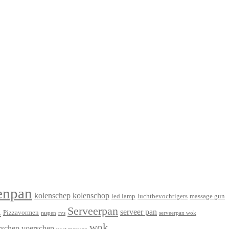
enpan
kolenschep
kolenschop
led lamp
luchtbevochtigers
massage gun
n
Serveerpan
serveer pan
Pizzavormen
raspen
rvs
serveerpan wok
wok
rschep
voerschep