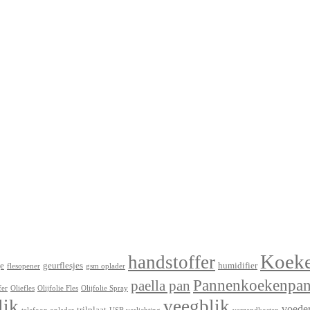
Koek
handstoffer
e
geurflesjes
humidifier
flesopener
gsm oplader
Pannenkoekenpa
paella pan
fer
Oliefles
Olijfolie Fles
Olijfolie Spray
lik
veegblik
voede
trilplaat