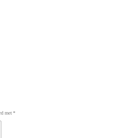
erd met
*