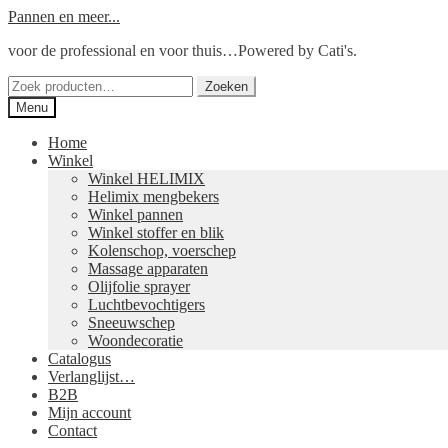
Ga
Ga
Pannen en meer...
door
naar
voor de professional en voor thuis…Powered by Cati's.
naar
de
navigatie
inhoud
Zoeken
Zoeken
naar:
Menu
Home
Winkel
Winkel HELIMIX
Helimix mengbekers
Winkel pannen
Winkel stoffer en blik
Kolenschop, voerschep
Massage apparaten
Olijfolie sprayer
Luchtbevochtigers
Sneeuwschep
Woondecoratie
Catalogus
Verlanglijst…
B2B
Mijn account
Contact