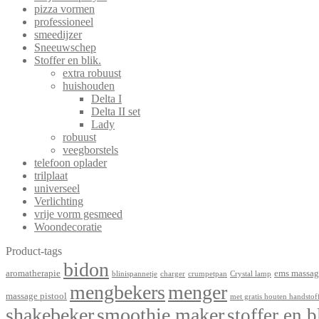
pizza vormen
professioneel
smeedijzer
Sneeuwschep
Stoffer en blik.
extra robuust
huishouden
Delta I
Delta II set
Lady
robuust
veegborstels
telefoon oplader
trilplaat
universeel
Verlichting
vrije vorm gesmeed
Woondecoratie
Product-tags
bidon
aromatherapie
ems massag
blinispannetje
charger
crumpetpan
Crystal lamp
mengbekers
menger
massage pistool
met gratis houten handstof
shakebeker
smoothie maker
stoffer en b