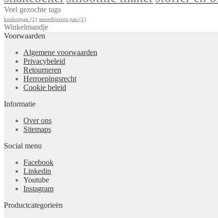
Veel gezochte tags
koekenpan
(1)
smeedijzeren pan
(1)
Winkelmandje
Voorwaarden
Algemene voorwaarden
Privacybeleid
Retourneren
Herroepingsrecht
Cookie beleid
Informatie
Over ons
Sitemaps
Social menu
Facebook
Linkedin
Youtube
Instagram
Productcategorieën