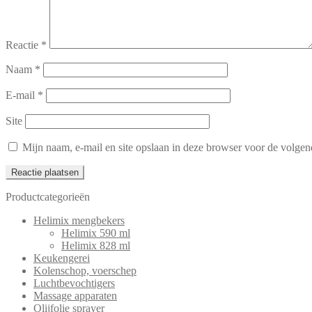
Reactie
*
Naam
*
E-mail
*
Site
Mijn naam, e-mail en site opslaan in deze browser voor de volgend
Productcategorieën
Helimix mengbekers
Helimix 590 ml
Helimix 828 ml
Keukengerei
Kolenschop, voerschep
Luchtbevochtigers
Massage apparaten
Olijfolie sprayer