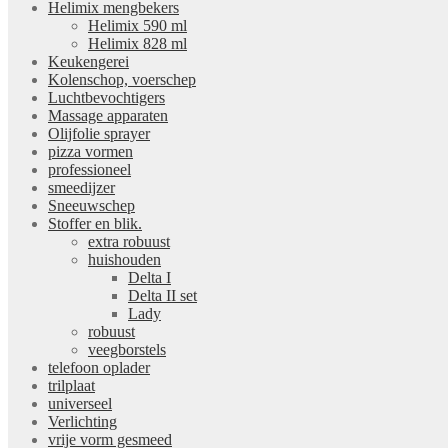
Helimix mengbekers
Helimix 590 ml
Helimix 828 ml
Keukengerei
Kolenschop, voerschep
Luchtbevochtigers
Massage apparaten
Olijfolie sprayer
pizza vormen
professioneel
smeedijzer
Sneeuwschep
Stoffer en blik.
extra robuust
huishouden
Delta I
Delta II set
Lady
robuust
veegborstels
telefoon oplader
trilplaat
universeel
Verlichting
vrije vorm gesmeed