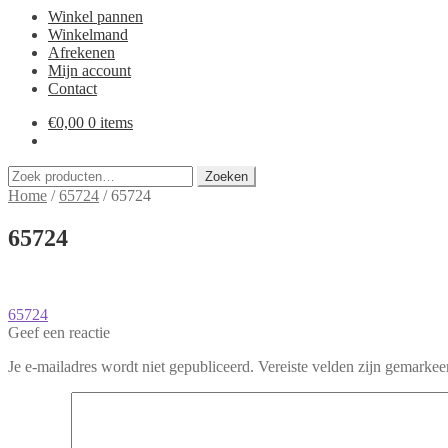
Winkel pannen
Winkelmand
Afrekenen
Mijn account
Contact
€
0,00
0 items
Zoeken
Zoeken
naar:
Home
/
65724
/
65724
65724
Bericht
Vorig
65724
bericht:
Geef een reactie
navigatie
Je e-mailadres wordt niet gepubliceerd.
Vereiste velden zijn gemarke